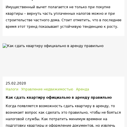
Имущественный вычет полагается не только при покупке
квартиры – вернуть часть уплаченных налогов можно и при
строительстве частного дома. Стоит отметить, что в последнее
время этот тренд показывает устойчивую тенденцию к росту.
Всем известные «особенности» 2020 года лишь добавили
частным домам популярности – после весеннего заточения
многие жильцы квартир задумались о собственном загородном
уголке свободы. К тому же, раньше строительство дома
считалось доступным лишь тем, кто обладает тайными
знаниями. Технологии сегодняшнего дня (и масса
видеороликов на эту тему) позволяют в короткие сроки
обзавестись личной крепостью даже дилетанту в
25.02.2020
строительном деле.
Налоги
Управление недвижимостью
Аренда
Как сдать квартиру официально в аренду правильно
Когда появляется возможность сдать квартиру в аренду, то
возникает вопрос как сделать это правильно, чтобы не бояться
налоговой службы. Как потратить минимум времени на
подготовку квартиры и оформление документов, но извлечь