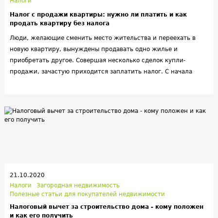
Налоги
Налог с продажи квартиры: нужно ли платить и как
продать квартиру без налога
Люди, желающие сменить место жительства и переехать в
новую квартиру, вынуждены продавать одно жилье и
приобретать другое. Совершая несколько сделок купли-
продажи, зачастую приходится заплатить налог. С начала
2016 году действует закон, согласно которому нужно платить
13-процентный налог за реализацию квартиры, пребывавшей в
собственности менее пяти лет. Эта сумма достаточно велика
(например, налог с 5 млн. рублей составляет целых шестьсот
пятьдесят тысяч). Отдавать государству тринадцать
процентов налога совсем не хочется. Что же делать в такой
ситуации, как не платить налог с продажи квартиры? Давайте
по порядку.
21.10.2020
Налоги
Загородная недвижимость
Полезные статьи для покупателей недвижимости
Налоговый вычет за строительство дома - кому положен
и как его получить