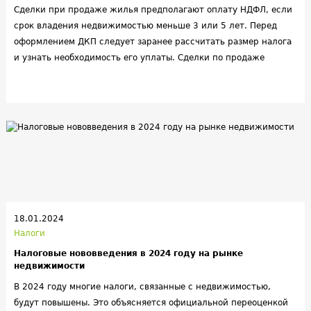
Сделки при продаже жилья предполагают оплату НДФЛ, если
срок владения недвижимостью меньше 3 или 5 лет. Перед
оформлением ДКП следует заранее рассчитать размер налога
и узнать необходимость его уплаты. Сделки по продаже
недвижимости в отдельных случаях предусматривают налог
13%. НДФЛ платится собственниками жилья, земельного
участка, гаража, если владение объектом продолжалось
меньше установленного срока. Минимальный срок владения
для отсутствия налогообложения составляет 3 или 5 лет в
зависимости от вида имущества и ряда дополнительных
нюансов. При этом необходимость платить налог исчезает,
если стоимость покупки и продажи одинакова и составляет не
менее 70% от кадастровой стоимости.
18.01.2024
Налоги
Налоговые нововведения в 2024 году на рынке
недвижимости
В 2024 году многие налоги, связанные с недвижимостью,
будут повышены. Это объясняется официальной переоценкой