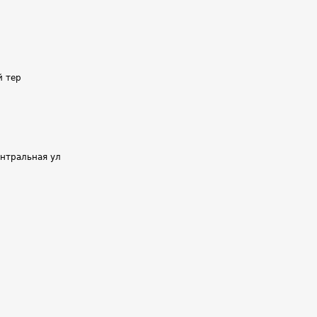
й тер
ентральная ул