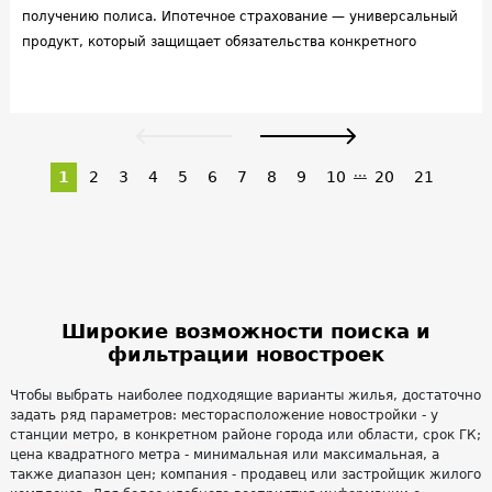
получению полиса. Ипотечное страхование — универсальный
продукт, который защищает обязательства конкретного
заемщика перед банковскими организациями при выплате
кредита. Оно является обязательным по закону — без него банк
не даст ссуду. При его оформлении клиенту предоставляет
полис, описывающий страхование недвижимости от рисков
фактической гибели, страхование жизни и титульное
...
1
2
3
4
5
6
7
8
9
10
20
21
страхование. Услуга обеспечивает безопасность сделки.
Широкие возможности поиска и
фильтрации новостроек
Чтобы выбрать наиболее подходящие варианты жилья, достаточно
задать ряд параметров: месторасположение новостройки - у
станции метро, в конкретном районе города или области, срок ГК;
цена квадратного метра - минимальная или максимальная, а
также диапазон цен; компания - продавец или застройщик жилого