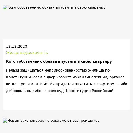
улучшение жилищных условий и получали недвижимость
буквально бесплатно. Приоритеты устанавливались с учетом
состава семьи, наличия несовершеннолетних, условий
проживания, занимаемой должности, места работы.
12.12.2023
Жилая недвижимость
Кого собственник обязан впустить в свою квартиру
Нельзя защищаться неприкосновенностью жилища по
Конституции, если в дверь звонят из ЖилИнспекции, органов
ветконтроля или ТСЖ. Их придется впустить в квартиру – либо
добровольно, либо – через суд. Конституция Российской
Федерации предусматривает защиту и неприкосновенность
жилища. Т.е. гражданин вправе не пускать никого в свой дом –
не открывать дверь, игнорировать чьи-либо просьбы и
требования. Однако по закону из этого правила есть ряд
исключений, когда хозяин должен предоставить свободный
доступ в жилье для официальной проверки.