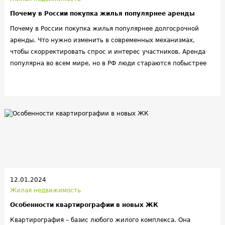
Почему в России покупка жилья популярнее аренды
Почему в России покупка жилья популярнее долгосрочной
аренды. Что нужно изменить в современных механизмах,
чтобы скорректировать спрос и интерес участников. Аренда
популярна во всем мире, но в РФ люди стараются побыстрее
обзавестись своим жильем. В крупных городах долгосрочный
съем пользуется популярностью из-за потоков трудовых
мигрантов, но даже здесь он постепенно сходит на нет из-за
широкого распространения мелких форматов жилья.
Российский рынок долгосрочной аренды существенно
отличается от западного, в т.ч. из-за приватизации,
предоставления социального жилья, быстрой выплаты
ипотеки. Для его активизации может помочь развитие частной
инвестиционной недвижимости с определенной бизнес-
моделью.
12.01.2024
Жилая недвижимость
Особенности квартирографии в новых ЖК
Квартирография – базис любого жилого комплекса. Она