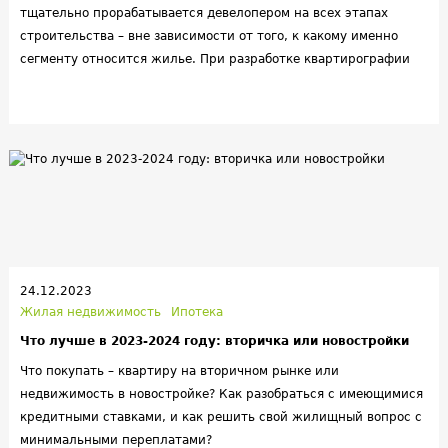
тщательно прорабатывается девелопером на всех этапах
строительства – вне зависимости от того, к какому именно
сегменту относится жилье. При разработке квартирографии
девелопер учитывает назначение комплекса, количество лотов
на этаже, характер планировок, особенности навигации и т.д.
Правильный подход к ее оформлению позволит создать
популярный ЖК с хорошей эргономикой.
24.12.2023
Жилая недвижимость
Ипотека
Что лучше в 2023-2024 году: вторичка или новостройки
Что покупать – квартиру на вторичном рынке или
недвижимость в новостройке? Как разобраться с имеющимися
кредитными ставками, и как решить свой жилищный вопрос с
минимальными переплатами?