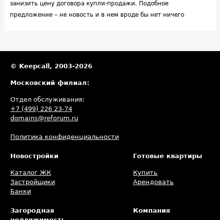
занизить цену договора купли-продажи. Подобное
предложение – не новость и в нем вроде бы нет ничего
странного: закон допускает, что стороны сделки могут на свое
усмотрение указывать в договоре любую цену, о которой они
договорились. Однако на практике не все так просто. Поэтому
покупателям стоит вникнуть в суть такого предложения,
© Keepcall, 2003-2026
осознать возможные последствия и оценить возникающие при
Московский филиал:
этом риски.
Отдел обслуживания:
+7 (499) 226 23-74
domains@reforum.ru
Политика конфиденциальности
Новостройки
Готовые квартиры
Каталог ЖК
Купить
Застройщики
Арендовать
Банки
Загородная
Компания
недвижимость