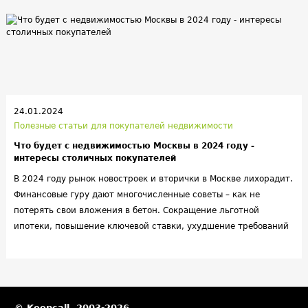
24.01.2024
Полезные статьи для покупателей недвижимости
Что будет с недвижимостью Москвы в 2024 году -
интересы столичных покупателей
В 2024 году рынок новостроек и вторички в Москве лихорадит.
Финансовые гуру дают многочисленные советы – как не
потерять свои вложения в бетон. Сокращение льготной
ипотеки, повышение ключевой ставки, ухудшение требований
по жилищным кредитам отразится как на первичном, так и на
вторичном рынке Москвы. Участники МРН должны быть готовы
к паденью спроса и общем ухудшению ситуации – но к буре
нужно готовиться заранее.
© Keepcall, 2003-2026