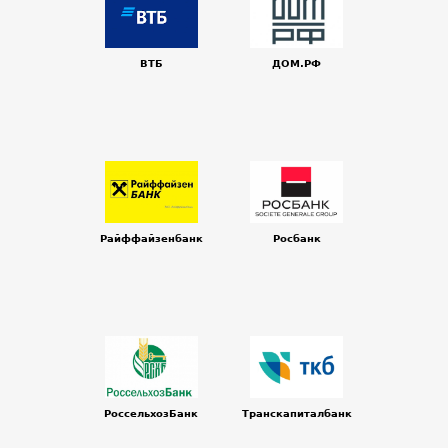
ВТБ
ДОМ.РФ
Райффайзенбанк
Росбанк
РоссельхозБанк
Транскапиталбанк