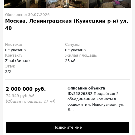
Обновлено: 30.07.2026
Москва, Ленинградская (Кузнецкий р-н) ул,
40
Ипотека:
Санузел:
не указано
не указано
Контакт:
Жилая площадь:
Zipal (Зипал)
25 м²
Этаж
2/2
2 000 000 руб.
Описание объекта
ID:21826332
Продаётся: 2
74 349 руб./м²
объединённые комнаты в
(Общая площадь: 27 м²)
общежитии, Новокузнецк, ул.
Л...
Позвоните мне