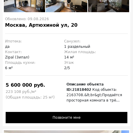
Обновлено: 09.08.2026
Москва, Артюхиной ул, 20
Ипотека:
Санузел:
да
1 раздельный
Контакт:
Жилая площадь:
Zipal (Зипал)
14 м²
Площадь кухни:
Этаж
6 м²
2/5
5 600 000 руб.
Описание объекта
ID:21818402
Код объекта:
223 108 руб./м²
2163708.&lt;br&gt;Продаётся
(Общая площадь: 25 м²)
просторная комната в трё...
Позвоните мне