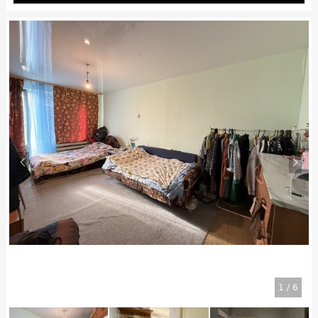
1
/
6