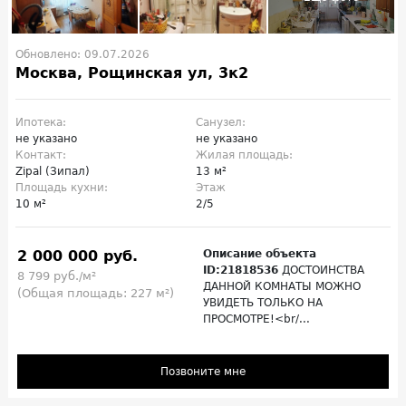
Обновлено: 09.07.2026
Москва, Рощинская ул, 3к2
Ипотека:
Санузел:
не указано
не указано
Контакт:
Жилая площадь:
Zipal (Зипал)
13 м²
Площадь кухни:
Этаж
10 м²
2/5
2 000 000 руб.
Описание объекта
ID:21818536
ДОСТОИНСТВА
8 799 руб./м²
ДАННОЙ КОМНАТЫ МОЖНО
(Общая площадь: 227 м²)
УВИДЕТЬ ТОЛЬКО НА
ПРОСМОТРЕ!<br/...
Позвоните мне