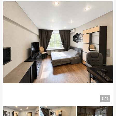
1
/
6