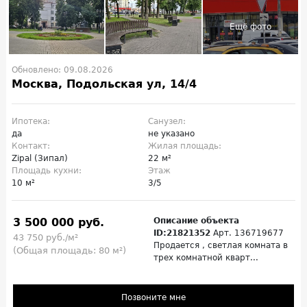
Обновлено: 09.08.2026
Москва, Подольская ул, 14/4
Ипотека:
Санузел:
да
не указано
Контакт:
Жилая площадь:
Zipal (Зипал)
22 м²
Площадь кухни:
Этаж
10 м²
3/5
3 500 000 руб.
Описание объекта
ID:21821352
Арт. 136719677
43 750 руб./м²
Продается , светлая комната в
(Общая площадь: 80 м²)
трех комнатной кварт...
Позвоните мне