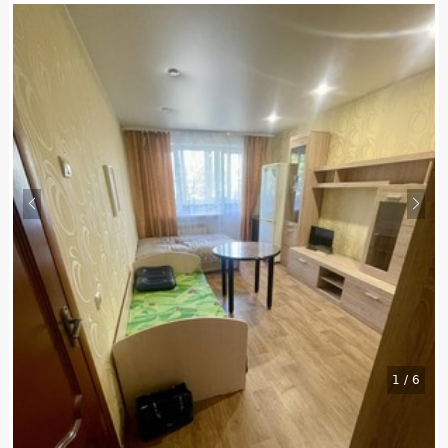
1
/
6