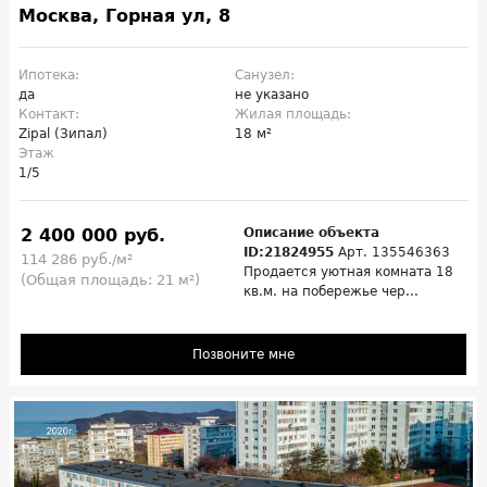
Москва, Горная ул, 8
Ипотека:
Санузел:
да
не указано
Контакт:
Жилая площадь:
Zipal (Зипал)
18 м²
Этаж
1/5
2 400 000 руб.
Описание объекта
ID:21824955
Арт. 135546363
114 286 руб./м²
Продается уютная комната 18
(Общая площадь: 21 м²)
кв.м. на побережье чер...
Позвоните мне