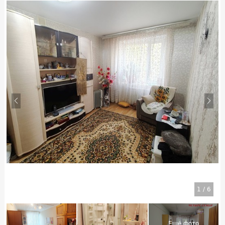
1
/
6