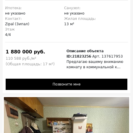
Ипотека:
Санузел:
не указано
не указано
Контакт:
Жилая площадь:
Zipal (Зипал)
13 м²
Этаж
4/4
1 880 000 руб.
Описание объекта
ID:21823256
Арт. 137617953
110 588 руб./м²
Предлагаю вашему вниманию
(Общая площадь: 17 м²)
комнату в коммунальной к...
Позвоните мне