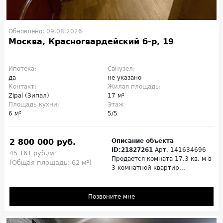
Обновлено: 09.08.2026
Москва, Красногвардейский б-р, 19
Ипотека:
Санузел:
да
не указано
Контакт:
Жилая площадь:
Zipal (Зипал)
17 м²
Площадь кухни:
Этаж
6 м²
5/5
2 800 000 руб.
Описание объекта
ID:21827261
Арт. 141634696
45 161 руб./м²
Продается комната 17,3 кв. м в
(Общая площадь: 62 м²)
3-комнатной квартир...
Позвоните мне