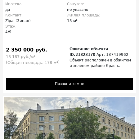
Ипотека:
Санузел:
да
не указано
Контакт:
Жилая площадь:
Zipal (Зипал)
13 м²
Этаж
4/9
2 350 000 руб.
Описание объекта
ID:21823170
Арт. 137419962
13 187 руб./м²
Объект расположен в обжитом
(Общая площадь: 178 м²)
и зеленом районе Красн...
Позвоните мне