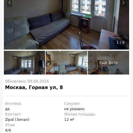
1
/
6
Обновлено: 09.08.2026
Москва, Горная ул, 8
Ипотека:
Санузел:
да
не указано
Контакт:
Жилая площадь:
Zipal (Зипал)
12 м²
Этаж
4/4