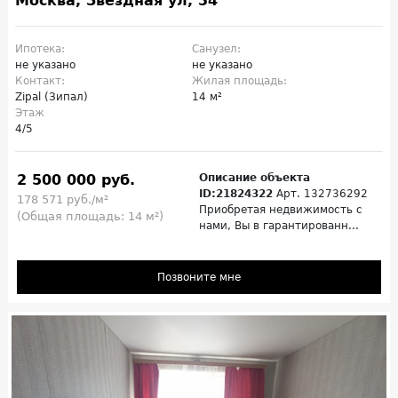
Москва, Звездная ул, 34
Ипотека:
Санузел:
не указано
не указано
Контакт:
Жилая площадь:
Zipal (Зипал)
14 м²
Этаж
4/5
2 500 000 руб.
Описание объекта
ID:21824322
Арт. 132736292
178 571 руб./м²
Приoбpeтaя нeдвижимость с
(Общая площадь: 14 м²)
нами, Bы в гаpантиpoвaнн...
Позвоните мне