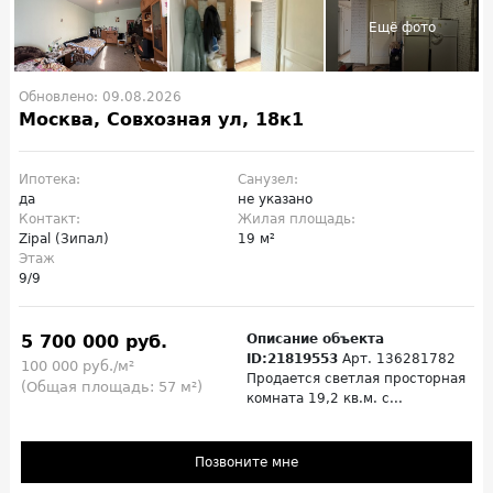
Обновлено: 09.08.2026
Москва, Совхозная ул, 18к1
Ипотека:
Санузел:
да
не указано
Контакт:
Жилая площадь:
Zipal (Зипал)
19 м²
Этаж
9/9
5 700 000 руб.
Описание объекта
ID:21819553
Арт. 136281782
100 000 руб./м²
Продается светлая просторная
(Общая площадь: 57 м²)
комната 19,2 кв.м. с...
Позвоните мне