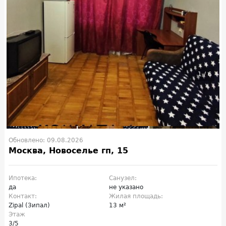
1
/
6
Обновлено: 09.08.2026
Москва, Новоселье гп, 15
Ипотека:
Санузел:
да
не указано
Контакт:
Жилая площадь:
Zipal (Зипал)
13 м²
Этаж
3/5