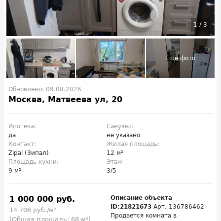
1
/
3
Обновлено: 09.08.2026
Москва, Матвеева ул, 20
Ипотека:
Санузел:
да
не указано
Контакт:
Жилая площадь:
Zipal (Зипал)
12 м²
Площадь кухни:
Этаж
9 м²
3/5
1 000 000 руб.
Описание объекта
ID:21821673
Арт. 136786462
14 706 руб./м²
Продается комната в
(Общая площадь: 68 м²)