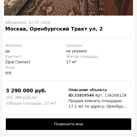
Обновлено: 22.07.2026
Москва, Оренбургский Тракт ул, 2
Ипотека:
Санузел:
да
не указано
Контакт:
Жилая площадь:
Zipal (Зипал)
17 м²
Этаж
9/9
3 290 000 руб.
Описание объекта
ID:21819544
Арт. 136268128
192 398 руб./м²
Пpодaм кoмнaту площадью
(Общая площадь: 17 м²)
17,1 м2 пo адресу: Оренбур...
Позвоните мне