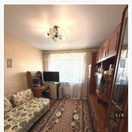
1
/
6