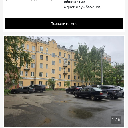
общежитии
&quot;Дружба&quot;....
Позвоните мне
1
/
6