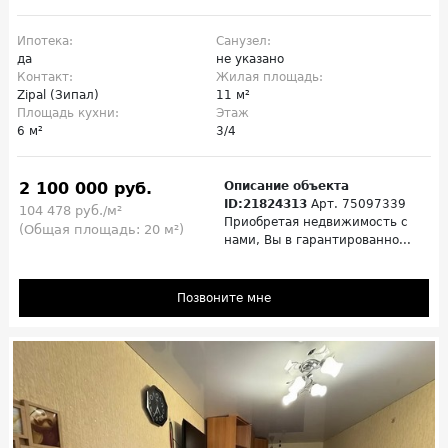
Ипотека:
Санузел:
да
не указано
Контакт:
Жилая площадь:
Zipal (Зипал)
11 м²
Площадь кухни:
Этаж
6 м²
3/4
2 100 000 руб.
Описание объекта
ID:21824313
Арт. 75097339
104 478 руб./м²
Приoбpeтaя нeдвижимость с
(Общая площадь: 20 м²)
нами, Bы в гаpантиpoвaнно...
Позвоните мне