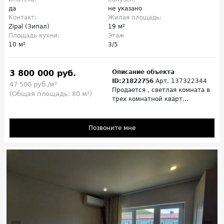
да
не указано
Контакт:
Жилая площадь:
Zipal (Зипал)
19 м²
Площадь кухни:
Этаж
10 м²
3/5
3 800 000 руб.
Описание объекта
ID:21822756
Арт. 137322344
47 500 руб./м²
Продается , светлая комната в
(Общая площадь: 80 м²)
трех комнатной кварт...
Позвоните мне