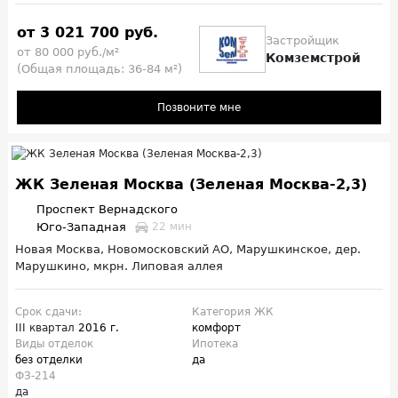
от 3 021 700 руб.
Застройщик
от 80 000 руб./м²
Комземстрой
(Общая площадь: 36-84 м²)
Позвоните мне
ЖК Зеленая Москва (Зеленая Москва-2,3)
Проспект Вернадского
Юго-Западная
22 мин
Новая Москва, Новомосковский АО, Марушкинское, дер.
Марушкино, мкрн. Липовая аллея
Срок сдачи:
Категория ЖК
III квартал
2016 г.
комфорт
Виды отделок
Ипотека
без отделки
да
ФЗ-214
да