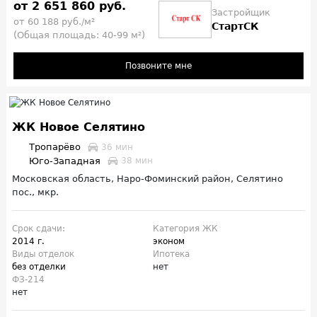
от 2 651 860 руб.
Застройщик
от 60 188 руб./м²
СтартСК
(Общая площадь: 40-99 м²)
Позвоните мне
ЖК Новое Селятино
Тропарёво
36 мин
Юго-Западная
38 мин
Московская область, Наро-Фоминский район, Селятино
пос., мкр.
Срок сдачи:
Категория ЖК
2014 г.
эконом
Виды отделок
Ипотека
без отделки
нет
ФЗ-214
нет