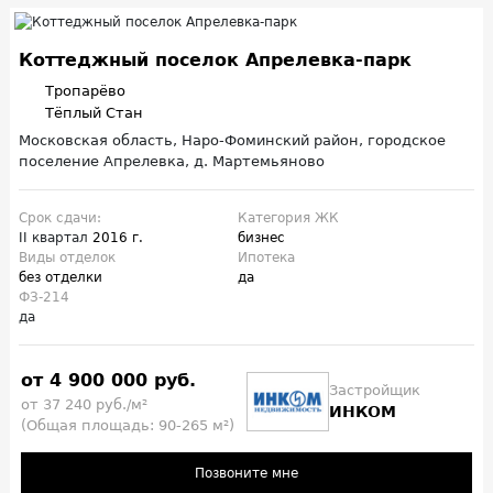
Коттеджный поселок Апрелевка-парк
Тропарёво
Тёплый Стан
Московская область, Наро-Фоминский район, городское
поселение Апрелевка, д. Мартемьяново
Срок сдачи:
Категория ЖК
II квартал
2016 г.
бизнес
Виды отделок
Ипотека
без отделки
да
ФЗ-214
да
от 4 900 000 руб.
Застройщик
от 37 240 руб./м²
ИНКОМ
(Общая площадь: 90-265 м²)
Позвоните мне