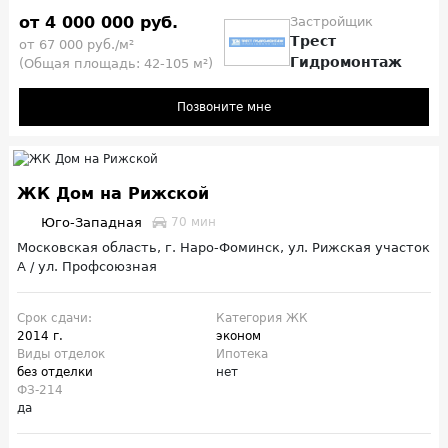
от 4 000 000 руб.
Застройщик
Трест
от 67 000 руб./м²
Гидромонтаж
(Общая площадь: 42-105 м²)
Позвоните мне
ЖК Дом на Рижской
Юго-Западная
70 мин
Московская область, г. Наро-Фоминск, ул. Рижская участок
А / ул. Профсоюзная
Срок сдачи:
Категория ЖК
2014 г.
эконом
Виды отделок
Ипотека
без отделки
нет
ФЗ-214
да