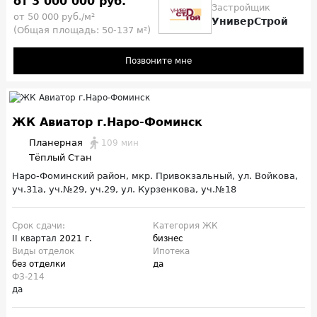
от 3 000 000 руб.
Застройщик
от 50 000 руб./м²
УниверСтрой
(Общая площадь: 50-137 м²)
Позвоните мне
ЖК Авиатор г.Наро-Фоминск
Планерная
109 мин
Тёплый Стан
Наро-Фоминский район, мкр. Привокзальный, ул. Войкова,
уч.31а, уч.№29, уч.29, ул. Курзенкова, уч.№18
Срок сдачи:
Категория ЖК
II квартал
2021 г.
бизнес
Виды отделок
Ипотека
без отделки
да
ФЗ-214
да