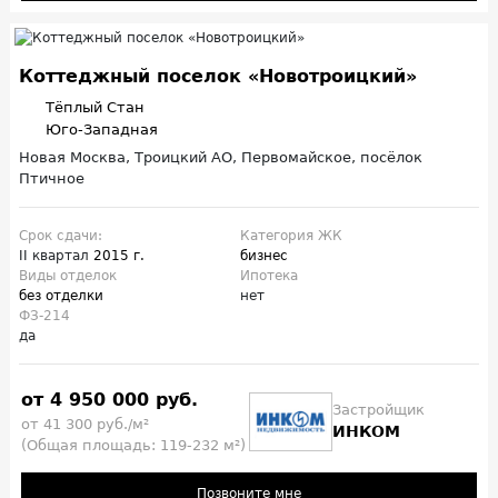
Коттеджный поселок «Новотроицкий»
Тёплый Стан
Юго-Западная
Новая Москва, Троицкий АО, Первомайское, посёлок
Птичное
Срок сдачи:
Категория ЖК
II квартал
2015 г.
бизнес
Виды отделок
Ипотека
без отделки
нет
ФЗ-214
да
от 4 950 000 руб.
Застройщик
от 41 300 руб./м²
ИНКОМ
(Общая площадь: 119-232 м²)
Позвоните мне