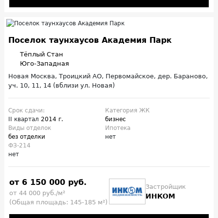
Поселок таунхаусов Академия Парк
Тёплый Стан
Юго-Западная
Новая Москва, Троицкий АО, Первомайское, дер. Бараново,
уч. 10, 11, 14 (вблизи ул. Новая)
Срок сдачи:
Категория ЖК
II квартал
2014 г.
бизнес
Виды отделок
Ипотека
без отделки
нет
ФЗ-214
нет
от 6 150 000 руб.
Застройщик
от 44 000 руб./м²
ИНКОМ
(Общая площадь: 145-185 м²)