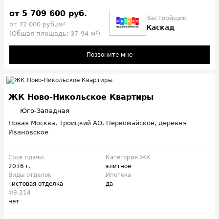
от 5 709 600 руб.
Застройщик
от 72 000 руб./м²
Каскад
(Общая площадь: 37-94 м²)
Позвоните мне
ЖК Ново-Никольское Квартиры
Юго-Западная
Новая Москва, Троицкий АО, Первомайское, деревня
Ивановское
Срок сдачи:
Категория ЖК
2016 г.
элитное
Виды отделок
Ипотека
чистовая отделка
да
ФЗ-214
нет