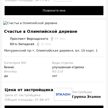
(Общая площадь: 34-75 м²)
Позвоните мне
Счастье в Олимпийской деревне
Проспект Вернадского
34 мин
Юго-Западная
20 мин
Мичуринский пр-т, Олимпийская деревня, вл. 10 корп. 1
Категория ЖК
Виды отделок
бизнес
улучшенная отделка
Ипотека
ФЗ-214
да
нет
Цена от застройщика
Застройщик
Цена от застройщика
Группа Эталон
(Общая площадь: 47-88 м²)