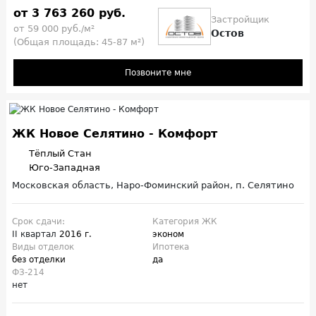
от 3 763 260 руб.
Застройщик
от 59 000 руб./м²
Остов
(Общая площадь: 45-87 м²)
Позвоните мне
ЖК Новое Селятино - Комфорт
Тёплый Стан
Юго-Западная
Московская область, Наро-Фоминский район, п. Селятино
Срок сдачи:
Категория ЖК
II квартал
2016 г.
эконом
Виды отделок
Ипотека
без отделки
да
ФЗ-214
нет