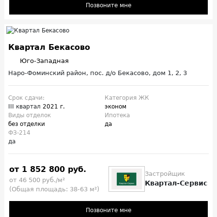
Позвоните мне
Квартал Бекасово
Юго-Западная
Наро-Фоминский район, пос. д/о Бекасово, дом 1, 2, 3
Срок сдачи:
Категория ЖК
III квартал
2021 г.
эконом
Виды отделок
Ипотека
без отделки
да
ФЗ-214
да
от 1 852 800 руб.
Застройщик
от 46 500 руб./м²
Квартал-Сервис
(Общая площадь: 38-63 м²)
Позвоните мне