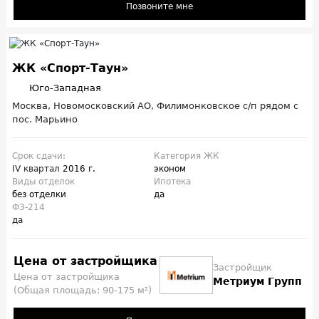
Позвоните мне
ЖК «Спорт-Таун»
Юго-Западная
Москва, Новомосковский АО, Филимонковское с/п рядом с
пос. Марьино
Срок сдачи:
Категория ЖК
IV квартал
2016 г.
эконом
Виды отделок
Ипотека
без отделки
да
ФЗ-214
да
Цена от застройщика
Застройщик
Цена от застройщика
Метриум Групп
(Общая площадь: 90-175 м²)