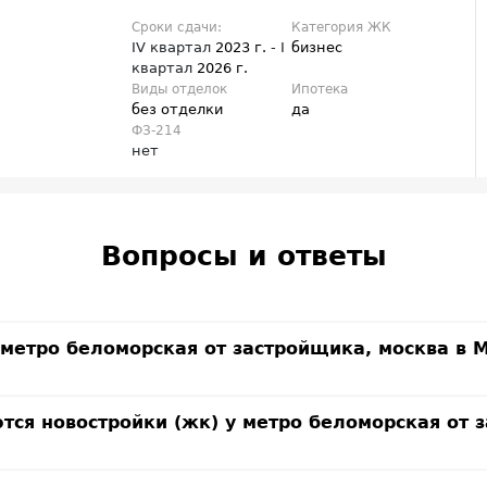
Сроки сдачи:
Категория ЖК
IV квартал
2023 г.
- I
бизнес
квартал
2026 г.
Виды отделок
Ипотека
без отделки
да
ФЗ-214
нет
Вопросы и ответы
у метро беломорская от застройщика, москва в 
тся новостройки (жк) у метро беломорская от 