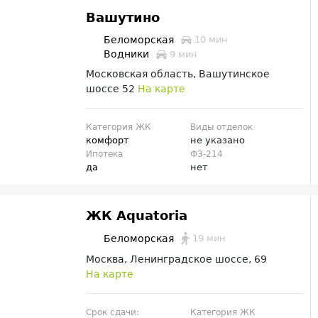
Вашутино
Беломорская
10 мин
Водники
9 мин
Московская область, Вашутинское
шоссе 52
На карте
Категория ЖК
Виды отделок
комфорт
не указано
Ипотека
ФЗ-214
да
нет
ЖК Aquatoria
19 мин
Беломорская
Москва, Ленинградское шоссе, 69
На карте
Срок сдачи:
Категория ЖК