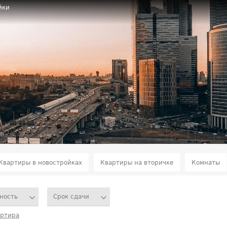
йки
Квартиры в новостройках
Квартиры на вторичке
Комнаты
ность
Срок сдачи
артира