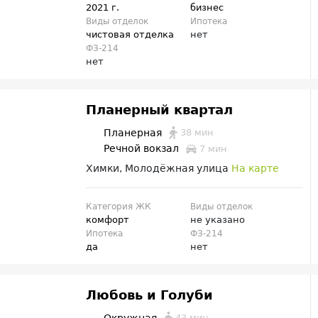
2021 г.
бизнес
Виды отделок
Ипотека
чистовая отделка
нет
ФЗ-214
нет
Планерный квартал
38 мин
Планерная
Речной вокзал
7 мин
Химки, Молодёжная улица
На карте
Категория ЖК
Виды отделок
комфорт
не указано
Ипотека
ФЗ-214
да
нет
Любовь и Голуби
43 мин