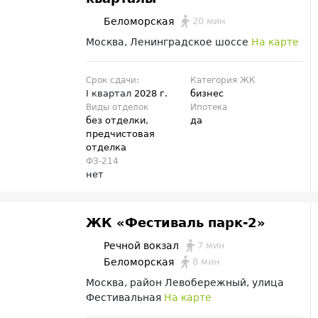
20 мин
Беломорская
Москва, Ленинградское шоссе
На карте
Срок сдачи:
Категория ЖК
I квартал
2028 г.
бизнес
Виды отделок
Ипотека
без отделки
,
да
предчистовая
отделка
ФЗ-214
нет
ЖК «Фестиваль парк-2»
7 мин
Речной вокзал
8 мин
Беломорская
Москва, район Левобережный, улица
Фестивальная
На карте