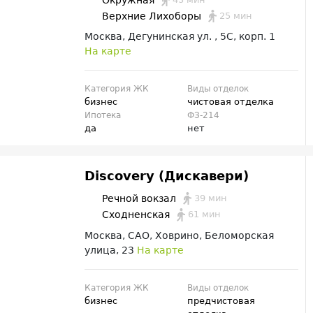
Окружная
25 мин
Верхние Лихоборы
Москва, Дегунинская ул. , 5С, корп. 1
На карте
Категория ЖК
Виды отделок
бизнес
чистовая отделка
Ипотека
ФЗ-214
да
нет
Discovery (Дискавери)
39 мин
Речной вокзал
61 мин
Сходненская
Москва, САО, Ховрино, Беломорская
улица, 23
На карте
Категория ЖК
Виды отделок
бизнес
предчистовая