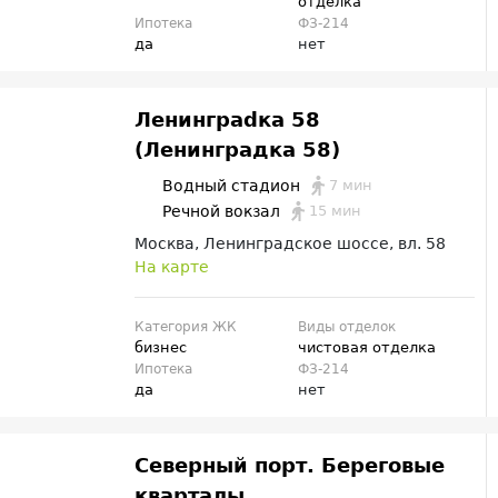
отделка
Ипотека
ФЗ-214
да
нет
Ленинграdка 58
(Ленинградка 58)
7 мин
Водный стадион
15 мин
Речной вокзал
Москва, Ленинградское шоссе, вл. 58
На карте
Категория ЖК
Виды отделок
бизнес
чистовая отделка
Ипотека
ФЗ-214
да
нет
Северный порт. Береговые
кварталы