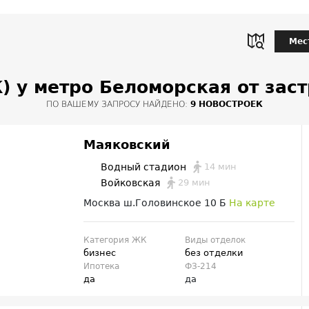
Мес
) у метро Беломорская от зас
ПО ВАШЕМУ ЗАПРОСУ НАЙДЕНО:
9 НОВОСТРОЕК
Маяковский
14 мин
Водный стадион
29 мин
Войковская
Москва ш.Головинское 10 Б
На карте
Категория ЖК
Виды отделок
бизнес
без отделки
Ипотека
ФЗ-214
да
да