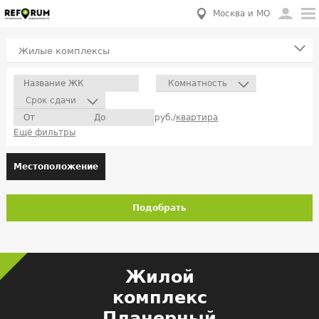
Москва и МО
Жилые комплексы
Комнатность
Срок сдачи
руб./
квартира
Ещё фильтры
Местоположение
Подобрать
Жилой
комплекс
Планерный