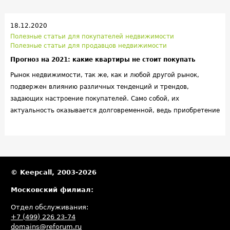
18.12.2020
Полезные статьи для покупателей недвижимости
Полезные статьи для продавцов недвижимости
Прогноз на 2021: какие квартиры не стоит покупать
Рынок недвижимости, так же, как и любой другой рынок,
подвержен влиянию различных тенденций и трендов,
задающих настроение покупателей. Само собой, их
актуальность оказывается долговременной, ведь приобретение
квартиры априори событие помасштабнее покупки пары
туфель. Да и эксплуатировать жилплощадь предполагается
определенно дольше, чем новые джинсы. Однако и объекты
недвижимости способны терять привлекательность, морально
устаревать или переставать быть востребованными в силу
© Keepcall, 2003-2026
определенных событий.
Московский филиал:
Отдел обслуживания:
+7 (499) 226 23-74
domains@reforum.ru