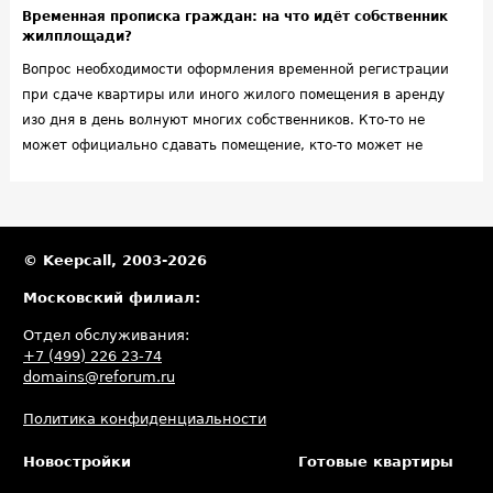
Временная прописка граждан: на что идёт собственник
жилплощади?
Вопрос необходимости оформления временной регистрации
при сдаче квартиры или иного жилого помещения в аренду
изо дня в день волнуют многих собственников. Кто-то не
может официально сдавать помещение, кто-то может не
хотеть показывать свой доход, кто-то не до конца понимает
последствия такого шага, а кто-то предполагает, что тем
самым дает арендаторам чрезмерно большие права в
отношении своей квартиры.
© Keepcall, 2003-2026
Московский филиал:
Отдел обслуживания:
+7 (499) 226 23-74
domains@reforum.ru
Политика конфиденциальности
Новостройки
Готовые квартиры