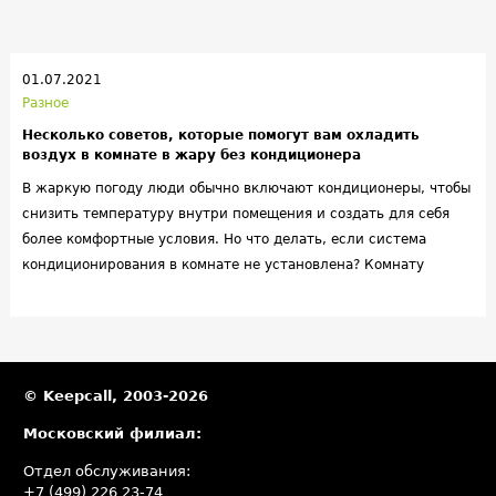
01.07.2021
Разное
Несколько советов, которые помогут вам охладить
воздух в комнате в жару без кондиционера
В жаркую погоду люди обычно включают кондиционеры, чтобы
снизить температуру внутри помещения и создать для себя
более комфортные условия. Но что делать, если система
кондиционирования в комнате не установлена? Комнату
можно охладить и другими способами. Ознакомьтесь с
несколькими простыми советами, которые помогут вам легче
перенести жару, находясь в помещении без кондиционера.
© Keepcall, 2003-2026
Московский филиал:
Отдел обслуживания:
+7 (499) 226 23-74