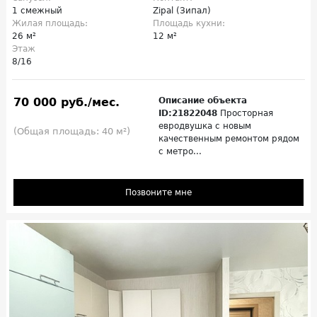
1 смежный
Zipal (Зипал)
Жилая площадь:
Площадь кухни:
26 м²
12 м²
Этаж
8/16
70 000 руб./мес.
Описание объекта
ID:21822048
Просторная
евродвушка с новым
(Общая площадь: 40 м²)
качественным ремонтом рядом
с метро...
Позвоните мне