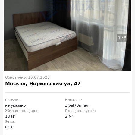
1
/
5
Обновлено: 16.07.2026
Москва, Норильская ул, 42
Санузел:
Контакт:
не указано
Zipal (Зипал)
Жилая площадь:
Площадь кухни:
18 м²
2 м²
Этаж
6/16