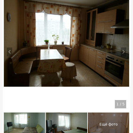
1
/
5