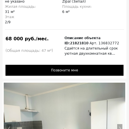
не указано
Zipal (Зипал)
Жилая площадь:
Площадь кухни:
31 м²
6 м²
Этаж
2/9
68 000 руб./мес.
Описание объекта
ID:21821810
Арт. 136832772
Сдаётся на длительный срок
(Общая площадь: 47 м²)
уютная двухкомнатная кв...
Позвоните мне