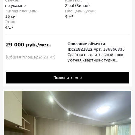
Санузел:
Контакт:
не указано
Zipal (Зипал)
Жилая площадь:
Площадь кухни:
16 м²
4 м²
Этаж
4/17
29 000 руб./мес.
Описание объекта
ID:21821812
Арт. 136866835
Сдаётся на длительный срок
(Общая площадь: 23 м²)
уютная квартира-студия...
Позвоните мне