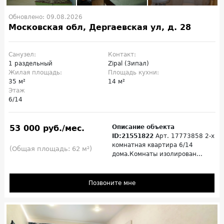
Обновлено: 09.08.2026
Московская обл, Дергаевская ул, д. 28
Санузел:
Контакт:
1 раздельный
Zipal (Зипал)
Жилая площадь:
Площадь кухни:
35 м²
14 м²
Этаж
6/14
53 000 руб./мес.
Описание объекта
ID:21551822
Арт. 17773858 2-х
комнатная квартира 6/14
(Общая площадь: 62 м²)
дома.Комнаты изолирован...
Позвоните мне