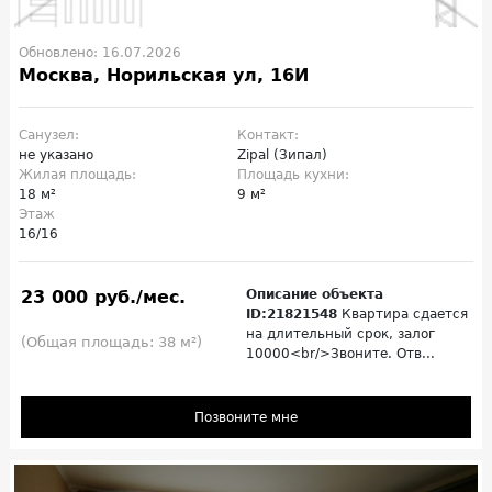
Обновлено: 16.07.2026
Москва, Норильская ул, 16И
Санузел:
Контакт:
не указано
Zipal (Зипал)
Жилая площадь:
Площадь кухни:
18 м²
9 м²
Этаж
16/16
23 000 руб./мес.
Описание объекта
ID:21821548
Квартира сдается
на длительный срок, залог
(Общая площадь: 38 м²)
10000<br/>Звоните. Отв...
Позвоните мне