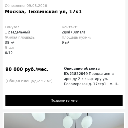
Обновлено: 09.08.2026
Москва, Тихвинская ул, 17к1
Санузел:
Контакт:
1 раздельный
Zipal (Зипал)
Жилая площадь:
Площадь кухни:
38 м²
9 м²
Этаж
6/12
90 000 руб./мес.
Описание объекта
ID:21822049
Предлагаем в
аренду 2-к квартиру ул.
(Общая площадь: 57 м²)
Беломорская д. 17стр1 , м. Н...
Позвоните мне