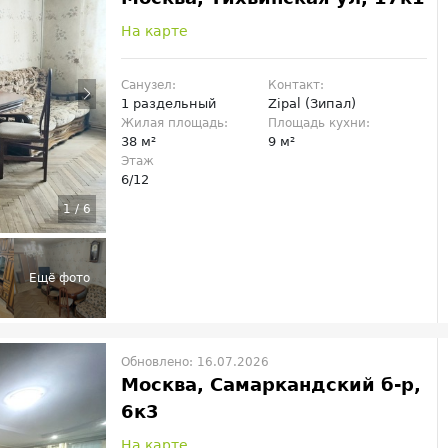
На карте
Санузел:
Контакт:
1 раздельный
Zipal (Зипал)
Жилая площадь:
Площадь кухни:
38 м²
9 м²
Этаж
6/12
1
/
6
Обновлено: 16.07.2026
Москва, Самаркандский б-р,
6к3
На карте