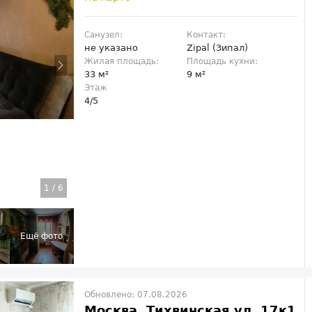
Санузел:
Контакт:
не указано
Zipal (Зипал)
Жилая площадь:
Площадь кухни:
33 м²
9 м²
Этаж
4/5
1
/
6
Обновлено: 07.08.2026
Москва, Тихвинская ул, 17к1