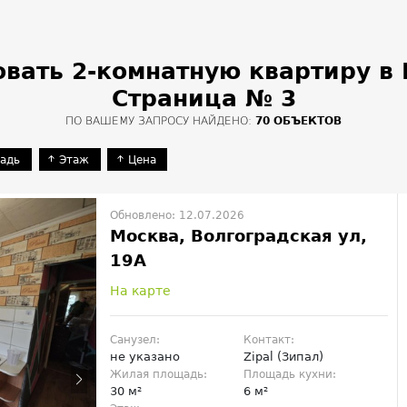
вать 2-комнатную квартиру в
Страница № 3
ПО ВАШЕМУ ЗАПРОСУ НАЙДЕНО:
70 ОБЪЕКТОВ
адь
Этаж
Цена
Обновлено: 12.07.2026
Москва, Волгоградская ул,
19А
На карте
Санузел:
Контакт:
не указано
Zipal (Зипал)
Жилая площадь:
Площадь кухни:
30 м²
6 м²