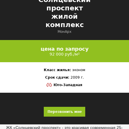
проспект
жилой
комплекс
МонАрх
цена по запросу
92 000 руб./м²
Класс жилья:
эконом
Срок сдачи:
2009 г.
Юго-Западная
Перезвонить мне
ЖК «Солнцевский проспект» - это красивая современная 25-