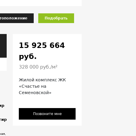
тоположение
Подобрать
15 925 664
руб.
328 000 руб./м²
Жилой комплекс ЖК
«Счастье на
Семеновской»
ир
Позвоните мне
тир
ная,