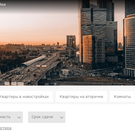
йки
Квартиры в новостройках
Квартиры на вторичке
Комнаты
ность
Срок сдачи
артира