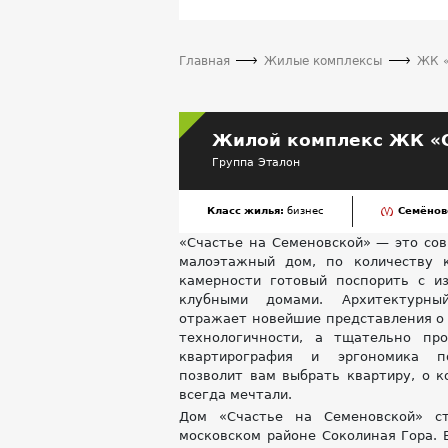
Главная
Жилые комплексы
ЖК «
Жилой комплекс ЖК «С
Группа Эталон
Класс жилья:
бизнес
Семёнов
«Счастье на Семеновской» — это со
малоэтажный дом, по количеству 
камерности готовый поспорить с и
клубными домами. Архитектурны
отражает новейшие представления о 
технологичности, а тщательно пр
квартирография и эргономика п
позволит вам выбрать квартиру, о к
всегда мечтали.
Дом «Счастье на Семеновской» ст
московском районе Соколиная Гора. 