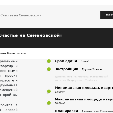
Мес
Счастье на Семеновской»
частье на Семеновской»
ская
8 мин пешком
Срок сдачи
временный
(сдан)
квартир и
Застройщик
Группа Эталон
звестными
й проект
Дополнительно: Ипотека, Материнский
красоте и
капитал, Эскроу-счет, Трэйд ин
одуманная
Минимальная площадь кварт
омещений
63.00 м²
оторой вы
Максимальная площадь квар
90.00 м²
роится в
В шаговой
Планировки
1 комнатная, 2 комнат