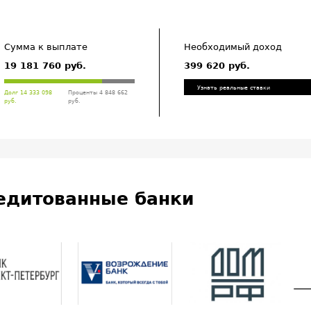
Сумма к выплате
Необходимый доход
19 181 760 руб.
399 620 руб.
Узнать реальные ставки
Долг 14 333 098
Проценты 4 848 662
руб.
руб.
едитованные банки
ТС-Банк
Открытие
Райффайзенбанк