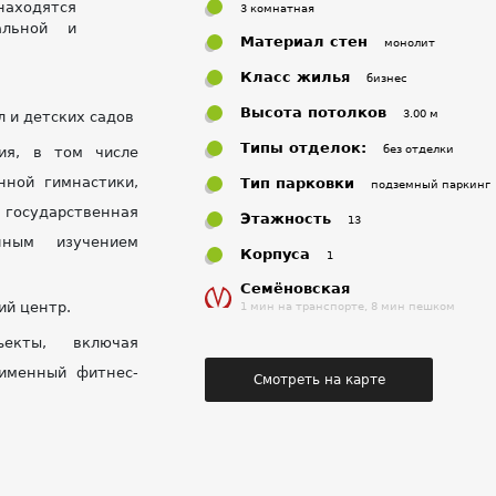
находятся
3 комнатная
альной и
Материал стен
монолит
Класс жилья
бизнес
Высота потолков
3.00 м
 и детских садов
Типы отделок:
без отделки
ия, в том числе
нной гимнастики,
Тип парковки
подземный паркинг
 государственная
Этажность
13
нным изучением
Корпуса
1
Семёновская
ий центр.
1 мин на транспорте, 8 мин пешком
ъекты, включая
оименный фитнес-
Смотреть на карте