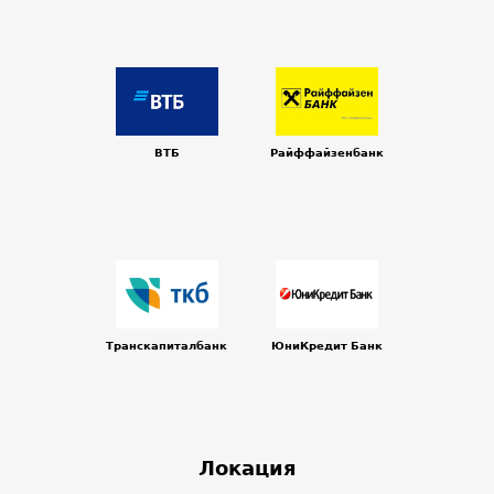
ВТБ
Райффайзенбанк
Транскапиталбанк
ЮниКредит Банк
Локация