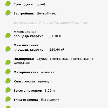
Срок сдачи
(сдан)
помогут создать в доме идеальную атмосферу в любое
время года.
Застройщик
Центр-Инвест
Система высокой очистки избавит воздух от городской
Дополнительно: Ипотека, Материнский капитал
пыли и аллергенов, а климатическая система увлажнит
Минимальная
его.
площадь квартир
31.30 м²
Особое внимание мы уделили очистке воды. Наша
гордость — система многоступенчатой фильтрации:
Максимальная
площадь квартир
120.60 м²
очищение воды от солей и тяжёлых металлов,
обеззараживание ультрафиолетом и последующая
Планировки
Студия, 1 комнатная, 2 комнатная, 3
тонкая очистка до состояния питьевой.
комнатная
Материал стен
монолит
Класс жилья
премиум
Высота потолков
3.25 м
Типы отделок:
без отделки