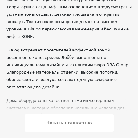
территории с ландшафтным озеленением предусмотрены
уютные зоны отдыха, детская площадка и открытый
воркаут. Техническое оснащение домов на высшем
уровне: в Dialog первоклассная инженерия и бесшумные
лифты KONE.
Dialog встречает посетителей эффектной зоной
ресепшен с консьержем. Лобби выполнены по
индивидуальному дизайну итальянским бюро DBA Group.
Благородные материалы отделки, высокие потолки,
обилие света и воздуха создают единую симфонию
впечатляющего дизайна.
Дома оборудованы качественными инженерными
системами, которые обеспечат идеальные условия для
жизни. Энергоэффективные окна с отличной
звукоизоляцией подарят тишину и уют.
Читать полностью
Высокоэффективная система вентиляции с механическим
пробуждением и встраиваемые в пол конвекторы