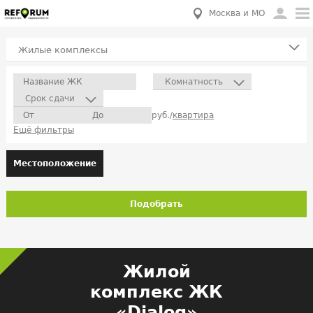
Москва и МО
Жилые комплексы
Комнатность
Срок сдачи
руб./
квартира
Ещё фильтры
Местоположение
Подобрать
Жилой
комплекс ЖК
«Dialog»