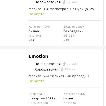
12 мин
Полежаевская
Москва, 1-я Магистральная улица, 25
На карте
Категория ЖК
Виды отделок
бизнес
без отделки
Ипотека
ФЗ-214
нет
нет
Emotion
20 мин
Полежаевская
19 мин
Хорошёвская
Москва, 2-й Силикатный проезд, 8
На карте
Срок сдачи:
Категория ЖК
II квартал
2027 г.
бизнес
Виды отделок
Ипотека