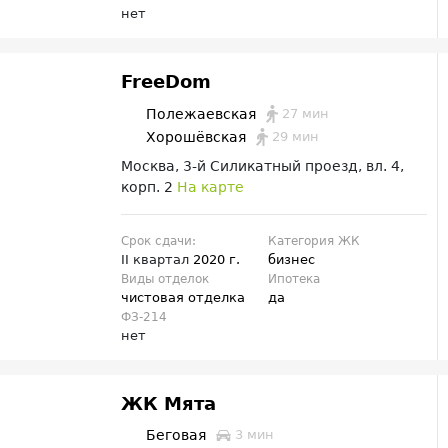
нет
FreeDom
27 мин
Полежаевская
29 мин
Хорошёвская
Москва, 3-й Силикатный проезд, вл. 4,
корп. 2
На карте
Срок сдачи:
Категория ЖК
II квартал
2020 г.
бизнес
Виды отделок
Ипотека
чистовая отделка
да
ФЗ-214
нет
ЖК Мята
Беговая
3 мин