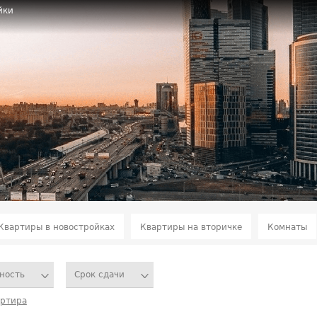
йки
Квартиры в новостройках
Квартиры на вторичке
Комнаты
ность
Срок сдачи
артира