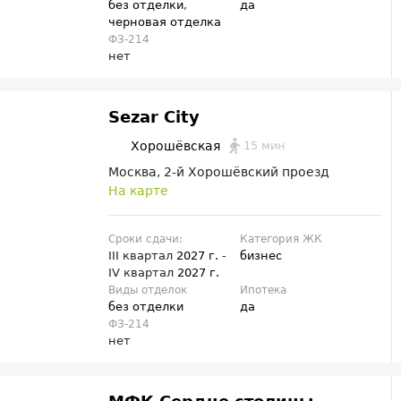
без отделки
,
да
черновая отделка
ФЗ-214
нет
Sezar City
15 мин
Хорошёвская
Москва, 2-й Хорошёвский проезд
На карте
Сроки сдачи:
Категория ЖК
III квартал
2027 г.
-
бизнес
IV квартал
2027 г.
Виды отделок
Ипотека
без отделки
да
ФЗ-214
нет