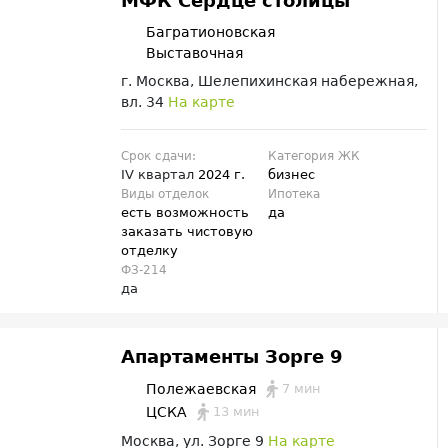
МФК Сердце столицы
Багратионовская
Выставочная
г. Москва, Шелепихинская набережная,
вл. 34
На карте
Срок сдачи:
Категория ЖК
IV квартал
2024 г.
бизнес
Виды отделок
Ипотека
есть возможность
да
заказать чистовую
отделку
ФЗ-214
да
Апартаменты Зорге 9
7 мин
Полежаевская
13 мин
ЦСКА
Москва, ул. Зорге 9
На карте