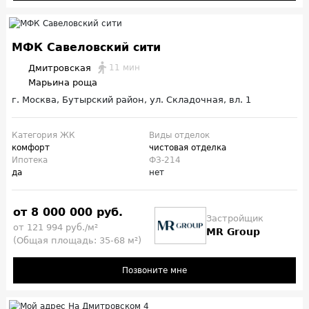
МФК Савеловский сити
Дмитровская
11 мин
Марьина роща
г. Москва, Бутырский район, ул. Складочная, вл. 1
Категория ЖК
Виды отделок
комфорт
чистовая отделка
Ипотека
ФЗ-214
да
нет
от 8 000 000 руб.
Застройщик
от 121 994 руб./м²
MR Group
(Общая площадь: 35-68 м²)
Позвоните мне