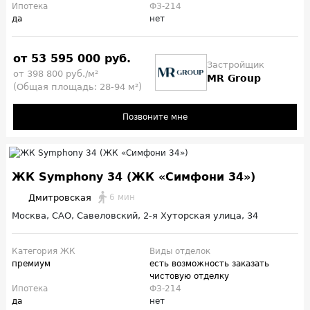
Ипотека
ФЗ-214
да
нет
от 53 595 000 руб.
Застройщик
от 398 800 руб./м²
MR Group
(Общая площадь: 28-94 м²)
Позвоните мне
ЖК Symphony 34 (ЖК «Симфони 34»)
Дмитровская
6 мин
Москва, САО, Савеловский, 2-я Хуторская улица, 34
Категория ЖК
Виды отделок
премиум
есть возможность заказать
чистовую отделку
Ипотека
ФЗ-214
да
нет