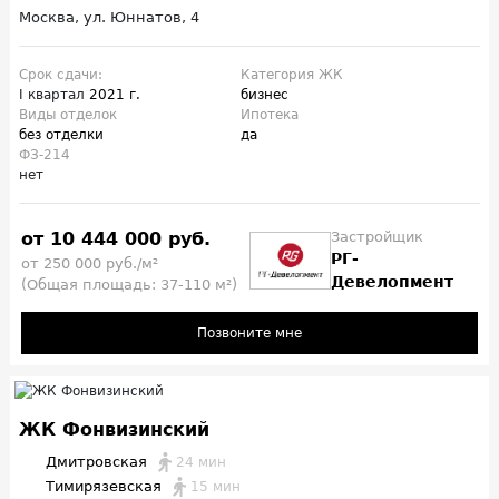
Москва, ул. Юннатов, 4
Срок сдачи:
Категория ЖК
I квартал
2021 г.
бизнес
Виды отделок
Ипотека
без отделки
да
ФЗ-214
нет
от 10 444 000 руб.
Застройщик
РГ-
от 250 000 руб./м²
Девелопмент
(Общая площадь: 37-110 м²)
Позвоните мне
ЖК Фонвизинский
Дмитровская
24 мин
Тимирязевская
15 мин