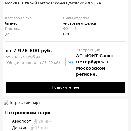
Москва, Старый Петровско-Разумовский пр., 2А
Категория ЖК
Виды отделок
бизнес
чистовая отделка
Ипотека
ФЗ-214
да
нет
от 7 978 800 руб.
Застройщик
АО «ЮИТ Санкт
от 234 670 руб./м²
Петербург» в
(Общая площадь: 35-82 м²)
Московском
регионе.
Позвоните мне
Петровский парк
Аэропорт
28 мин
Динамо
18 мин