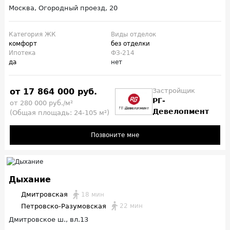
Москва, Огородный проезд, 20
Категория ЖК
Виды отделок
комфорт
без отделки
Ипотека
ФЗ-214
да
нет
от 17 864 000 руб.
Застройщик
РГ-
от 280 000 руб./м²
Девелопмент
(Общая площадь: 24-105 м²)
Позвоните мне
Дыхание
Дмитровская
18 мин
Петровско-Разумовская
22 мин
Дмитровское ш., вл.13