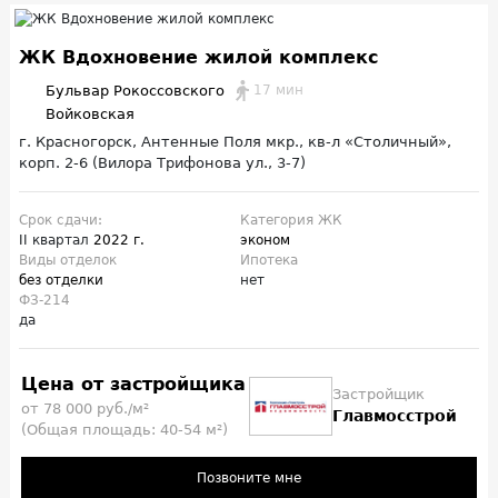
ЖК Вдохновение жилой комплекс
Бульвар Рокоссовского
17 мин
Войковская
г. Красногорск, Антенные Поля мкр., кв-л «Столичный»,
корп. 2-6 (Вилора Трифонова ул., 3-7)
Срок сдачи:
Категория ЖК
II квартал
2022 г.
эконом
Виды отделок
Ипотека
без отделки
нет
ФЗ-214
да
Цена от застройщика
Застройщик
от 78 000 руб./м²
Главмосстрой
(Общая площадь: 40-54 м²)
Позвоните мне