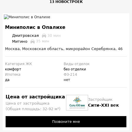
13 НОВОСТРОЕК
Миниполис в Опалихе
Дмитровская
30 мин
Митино
35 мин
Москва, Московская область, микрорайон Серебрянка, 46
Категория ЖК
Виды отделок
комфорт
без отделки
Ипотека
ФЗ-214
да
нет
Цена от застройщика
Застройщик
Цена от застройщика
Сити-XXI век
(Общая площадь: 32-92 м²)
Позвоните мне