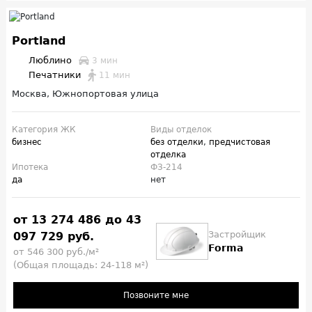
Portland
Люблино
3 мин
Печатники
11 мин
Москва, Южнопортовая улица
Категория ЖК
Виды отделок
бизнес
без отделки
,
предчистовая
отделка
Ипотека
ФЗ-214
да
нет
от 13 274 486 до 43
Застройщик
097 729 руб.
Forma
от 546 300 руб./м²
(Общая площадь: 24-118 м²)
Позвоните мне