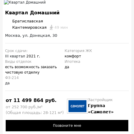
Квартал Домашний
Братиславская
Кантемировская
49 мин
Москва, ул. Донецкая, 30
Срок сдачи:
Категория ЖК
III квартал
2021 г.
комфорт
Виды отделок
Ипотека
есть возможность заказать
да
чистовую отделку
ФЗ-214
да
от 11 499 864 руб.
Застройщик
Группа
от 252 700 руб./м²
«Самолет»
(Общая площадь: 28-121 м²)
Позвоните мне