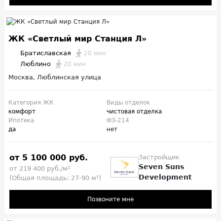
ЖК «Светлый мир Станция Л»
Братиславская
20 мин
Люблино
20 мин
Москва, Люблинская улица
Категория ЖК
Виды отделок
комфорт
чистовая отделка
Ипотека
ФЗ-214
да
нет
от 5 100 000 руб.
Застройщик
Seven Suns
от 219 400 руб./м²
Development
(Общая площадь: 27-90 м²)
Позвоните мне