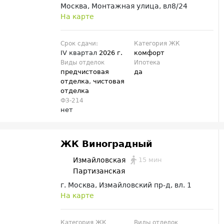
Москва, Монтажная улица, вл8/24
На карте
Срок сдачи:
Категория ЖК
IV квартал
2026 г.
комфорт
Виды отделок
Ипотека
предчистовая
да
отделка
,
чистовая
отделка
ФЗ-214
нет
ЖК Виноградный
15 мин
Измайловская
Партизанская
г. Москва, Измайловский пр-д, вл. 1
На карте
Категория ЖК
Виды отделок