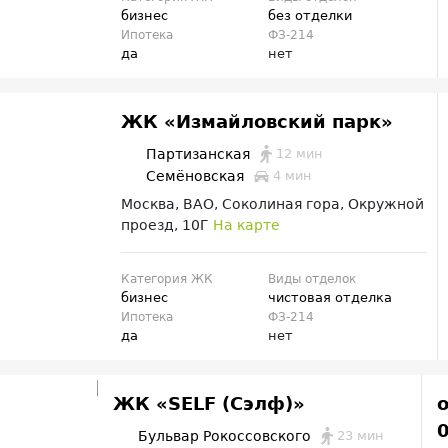
бизнес
без отделки
Ипотека
ФЗ-214
да
нет
ЖК «Измайловский парк»
12 мин
Партизанская
Семёновская
4 мин
Москва, ВАО, Соколиная гора, Окружной
проезд, 10Г
На карте
Категория ЖК
Виды отделок
бизнес
чистовая отделка
Ипотека
ФЗ-214
да
нет
ЖК «SELF (Сэлф)»
23 мин
Бульвар Рокоссовского