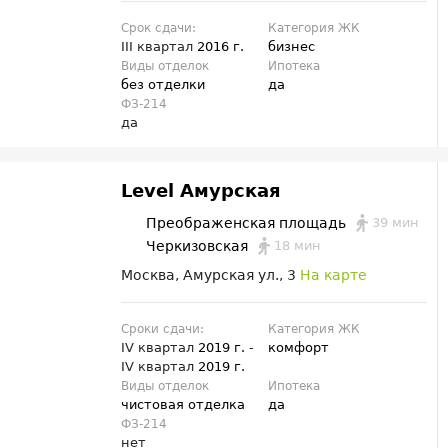
Срок сдачи:
Категория ЖК
III квартал
2016 г.
бизнес
Виды отделок
Ипотека
без отделки
да
ФЗ-214
да
Level Амурская
39 мин
Преображенская площадь
18 мин
Черкизовская
Москва, Амурская ул., 3
На карте
Сроки сдачи:
Категория ЖК
IV квартал
2019 г.
-
комфорт
IV квартал
2019 г.
Виды отделок
Ипотека
чистовая отделка
да
ФЗ-214
нет