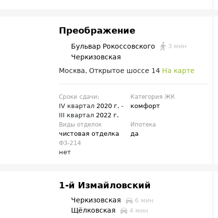
Преображение
3 мин
Бульвар Рокоссовского
Черкизовская
Москва, Открытое шоссе 14
На карте
Сроки сдачи:
Категория ЖК
IV квартал
2020 г.
-
комфорт
III квартал
2022 г.
Виды отделок
Ипотека
чистовая отделка
да
ФЗ-214
нет
1‑й Измайловский
Черкизовская
6 мин
Щёлковская
4 мин