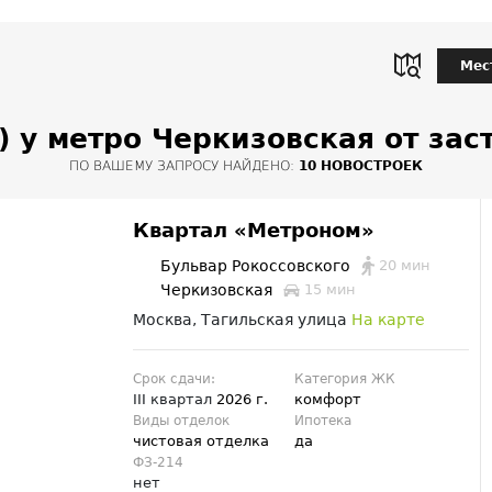
Мес
 у метро Черкизовская от за
ПО ВАШЕМУ ЗАПРОСУ НАЙДЕНО:
10 НОВОСТРОЕК
Квартал «Метроном»
20 мин
Бульвар Рокоссовского
Черкизовская
15 мин
Москва, Тагильская улица
На карте
Срок сдачи:
Категория ЖК
III квартал
2026 г.
комфорт
Виды отделок
Ипотека
чистовая отделка
да
ФЗ-214
нет