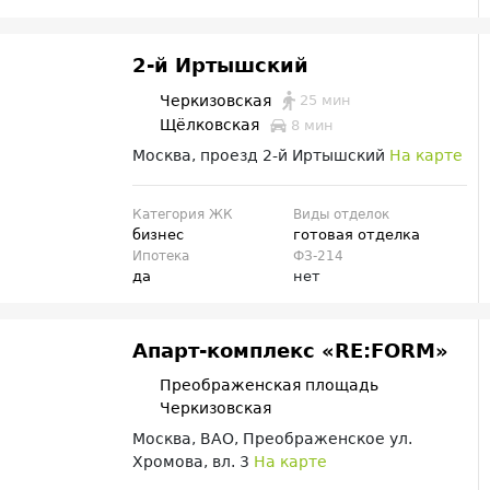
2-й Иртышский
25 мин
Черкизовская
Щёлковская
8 мин
Москва, проезд 2-й Иртышский
На карте
Категория ЖК
Виды отделок
бизнес
готовая отделка
Ипотека
ФЗ-214
да
нет
Апарт-комплекс «RE:FORM»
Преображенская площадь
Черкизовская
Москва, ВАО, Преображенское ул.
Хромова, вл. 3
На карте