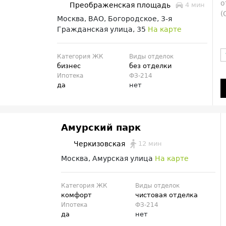
о
Преображенская площадь
4 мин
(
Москва, ВАО, Богородское, 3-я
Гражданская улица, 35
На карте
Категория ЖК
Виды отделок
бизнес
без отделки
Ипотека
ФЗ-214
да
нет
Амурский парк
12 мин
Черкизовская
Москва, Амурская улица
На карте
Категория ЖК
Виды отделок
комфорт
чистовая отделка
Ипотека
ФЗ-214
да
нет