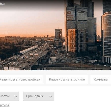
йки
Квартиры в новостройках
Квартиры на вторичке
Комнаты
ность
Срок сдачи
артира