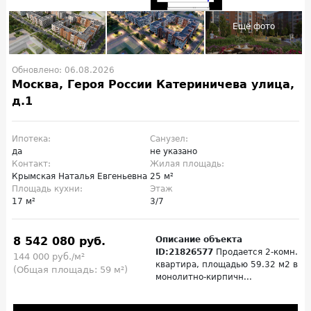
Обновлено: 06.08.2026
Москва, Героя России Катериничева улица,
д.1
Ипотека:
Санузел:
да
не указано
Контакт:
Жилая площадь:
Крымская Наталья Евгеньевна
25 м²
Площадь кухни:
Этаж
17 м²
3/7
8 542 080 руб.
Описание объекта
ID:21826577
Продается 2-комн.
144 000 руб./м²
квартира, площадью 59.32 м2 в
(Общая площадь: 59 м²)
монолитно-кирпичн...