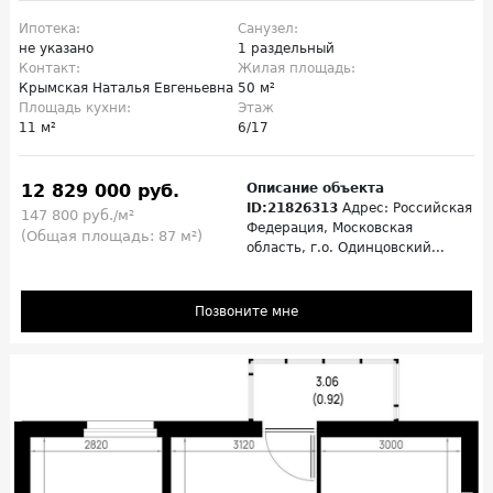
Ипотека:
Санузел:
не указано
1 раздельный
Контакт:
Жилая площадь:
Крымская Наталья Евгеньевна
50 м²
Площадь кухни:
Этаж
11 м²
6/17
12 829 000 руб.
Описание объекта
ID:21826313
Адрес: Российская
147 800 руб./м²
Федерация, Московская
(Общая площадь: 87 м²)
область, г.о. Одинцовский...
Позвоните мне