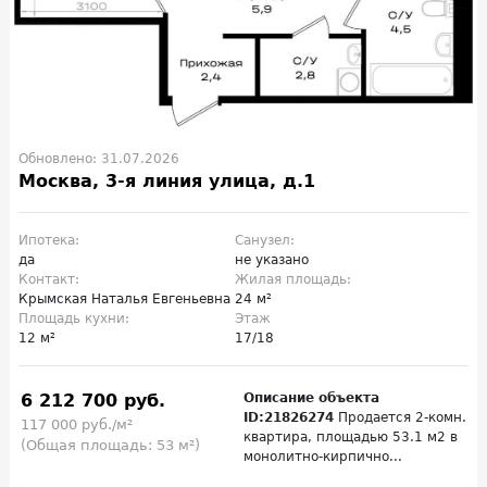
Обновлено: 31.07.2026
Москва, 3-я линия улица, д.1
Ипотека:
Санузел:
да
не указано
Контакт:
Жилая площадь:
Крымская Наталья Евгеньевна
24 м²
Площадь кухни:
Этаж
12 м²
17/18
6 212 700 руб.
Описание объекта
ID:21826274
Продается 2-комн.
117 000 руб./м²
квартира, площадью 53.1 м2 в
(Общая площадь: 53 м²)
монолитно-кирпично...