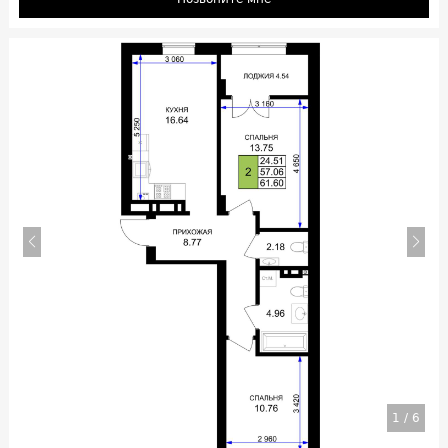
1
/
6