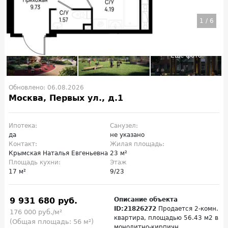
1
/
6
Обновлено: 06.08.2026
Москва, Первых ул., д.1
Ипотека:
Санузел:
да
не указано
Контакт:
Жилая площадь:
Крымская Наталья Евгеньевна
23 м²
Площадь кухни:
Этаж
17 м²
9/23
9 931 680 руб.
Описание объекта
ID:21826272
Продается 2-комн.
176 000 руб./м²
квартира, площадью 56.43 м2 в
(Общая площадь: 56 м²)
монолитно-кирпичн...