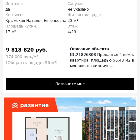
Ипотека:
Санузел:
да
не указано
Контакт:
Жилая площадь:
Крымская Наталья Евгеньевна
23 м²
Площадь кухни:
Этаж
17 м²
4/23
9 818 820 руб.
Описание объекта
ID:21826308
Продается 2-комн.
174 000 руб./м²
квартира, площадью 56.43 м2 в
(Общая площадь: 56 м²)
монолитно-кирпичн...
Позвоните мне