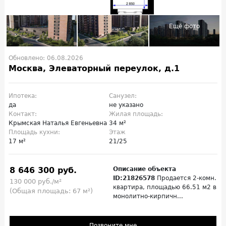
Обновлено: 06.08.2026
Москва, Элеваторный переулок, д.1
Ипотека:
Санузел:
да
не указано
Контакт:
Жилая площадь:
Крымская Наталья Евгеньевна
34 м²
Площадь кухни:
Этаж
17 м²
21/25
8 646 300 руб.
Описание объекта
ID:21826578
Продается 2-комн.
130 000 руб./м²
квартира, площадью 66.51 м2 в
(Общая площадь: 67 м²)
монолитно-кирпичн...
Позвоните мне