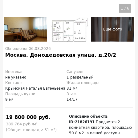
1
/
6
Обновлено: 06.08.2026
Москва, Домодедовская улица, д.20/2
Ипотека:
Санузел:
не указано
1 раздельный
Контакт:
Жилая площадь:
Крымская Наталья Евгеньевна
31 м²
Площадь кухни:
Этаж
9 м²
14/17
19 800 000 руб.
Описание объекта
ID:21826191
Продается 2-
389 764 руб./м²
комнатная квартира, площадью
(Общая площадь: 51 м²)
50.8 м2. в пешей доступн...