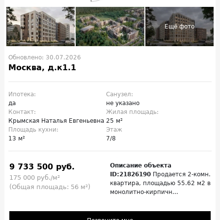
Обновлено: 30.07.2026
Москва, д.к1.1
Ипотека:
Санузел:
да
не указано
Контакт:
Жилая площадь:
Крымская Наталья Евгеньевна
25 м²
Площадь кухни:
Этаж
13 м²
7/8
9 733 500 руб.
Описание объекта
ID:21826190
Продается 2-комн.
175 000 руб./м²
квартира, площадью 55.62 м2 в
(Общая площадь: 56 м²)
монолитно-кирпичн...