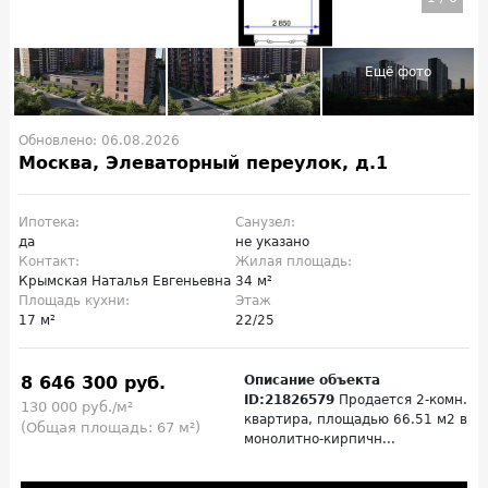
Обновлено: 06.08.2026
Москва, Элеваторный переулок, д.1
Ипотека:
Санузел:
да
не указано
Контакт:
Жилая площадь:
Крымская Наталья Евгеньевна
34 м²
Площадь кухни:
Этаж
17 м²
22/25
8 646 300 руб.
Описание объекта
ID:21826579
Продается 2-комн.
130 000 руб./м²
квартира, площадью 66.51 м2 в
(Общая площадь: 67 м²)
монолитно-кирпичн...