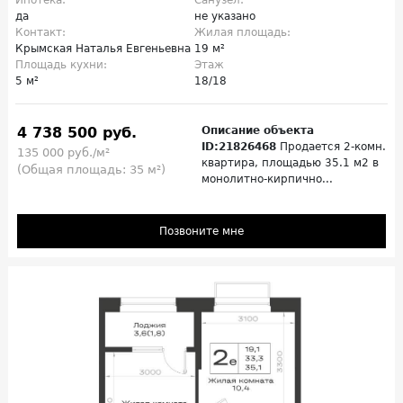
Ипотека:
Санузел:
да
не указано
Контакт:
Жилая площадь:
Крымская Наталья Евгеньевна
19 м²
Площадь кухни:
Этаж
5 м²
18/18
4 738 500 руб.
Описание объекта
ID:21826468
Продается 2-комн.
135 000 руб./м²
квартира, площадью 35.1 м2 в
(Общая площадь: 35 м²)
монолитно-кирпично...
Позвоните мне