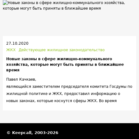
27.10.2020
ЖКХ
Действующее жилищное законодательство
Новые законы в сфере жилищно-коммунального
хозяйства, которые могут быть приняты в ближайшее
время
Павел Качкаев,
являющийся заместителем председателя комитета Госдумы по
жилищной политике и ЖКХ, предоставил информацию о
новых законах, которые коснутся сферы ЖКХ. Во время
Всероссийского совещания по развитию сети общественного
контроля Качкаев рассказал о законопроектах, которые на
данный момент находятся в стадии
разработки. Качкаев акцентировал внимание на том, что в
© Keepcall, 2003-2026
приоритете находятся законы, которые либо требуют внесения