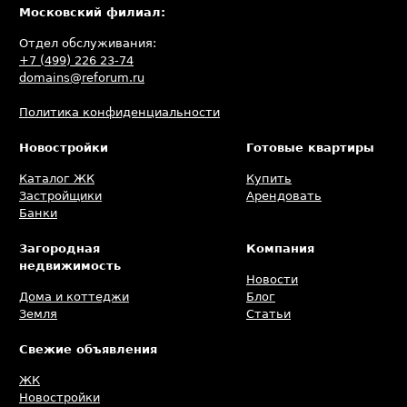
Московский филиал:
поправок в Конституцию РФ, либо являются
безотлагательными, что связано с
Отдел обслуживания:
распространением коронавирусной инфекции. Через комитет
+7 (499) 226 23-74
проходят 75 законов, в 10 из них уже вносятся необходимые
domains@reforum.ru
поправки, предшествующие второму чтению.
Политика конфиденциальности
Новостройки
Готовые квартиры
Каталог ЖК
Купить
Застройщики
Арендовать
Банки
Загородная
Компания
недвижимость
Новости
Дома и коттеджи
Блог
Земля
Статьи
Свежие объявления
ЖК
Новостройки