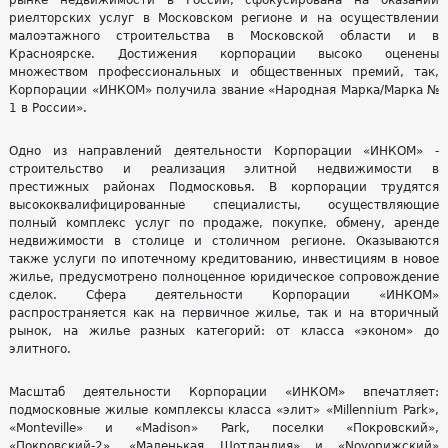
рынке недвижимости в России, сфокусирована на оказании
риелторских услуг в Московском регионе и на осуществлении
малоэтажного строительства в Московской области и в
Красноярске. Достижения корпорации высоко оценены
множеством профессиональных и общественных премий, так,
Корпорации «ИНКОМ» получила звание «Народная Марка/Марка №
1 в России».
Одно из направлений деятельности Корпорации «ИНКОМ» -
строительство и реализация элитной недвижимости в
престижных районах Подмосковья. В корпорации трудятся
высококвалифицированные специалисты, осуществляющие
полный комплекс услуг по продаже, покупке, обмену, аренде
недвижимости в столице и столичном регионе. Оказываются
также услуги по ипотечному кредитованию, инвестициям в новое
жилье, предусмотрено полноценное юридическое сопровождение
сделок. Сфера деятельности Корпорации «ИНКОМ»
распространяется как на первичное жилье, так и на вторичный
рынок, на жилье разных категорий: от класса «эконом» до
элитного.
Масштаб деятельности Корпорации «ИНКОМ» впечатляет:
подмосковные жилые комплексы класса «элит» «Millennium Park»,
«Monteville» и «Madison» Park, поселки «Покровский»,
«Покровский-2», «Маленькая Шотландия» и «Novoрижский»