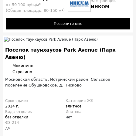
Застройщик
от 59 100 руб./м²
ИНКОМ
(Общая площадь: 80-150 м²)
Позвоните мне
Поселок таунхаусов Park Avenue (Парк
Авеню)
Мякинино
Строгино
Московская область, Истринский район, Сельское
поселение Обушковское, д. Писково
Срок сдачи:
Категория ЖК
2014 г.
элитное
Виды отделок
Ипотека
без отделки
нет
ФЗ-214
да