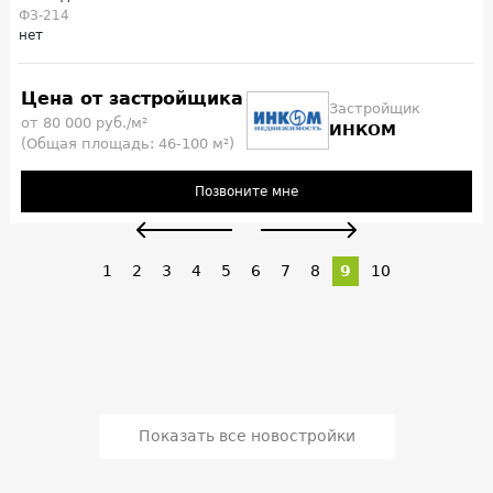
ФЗ-214
нет
Цена от застройщика
Застройщик
от 80 000 руб./м²
ИНКОМ
(Общая площадь: 46-100 м²)
Позвоните мне
1
2
3
4
5
6
7
8
9
10
Показать все новостройки