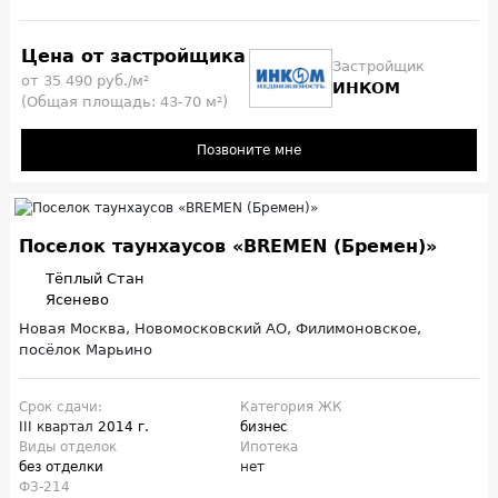
Цена от застройщика
Застройщик
от 35 490 руб./м²
ИНКОМ
(Общая площадь: 43-70 м²)
Позвоните мне
Поселок таунхаусов «BREMEN (Бремен)»
Тёплый Стан
Ясенево
Новая Москва, Новомосковский АО, Филимоновское,
посёлок Марьино
Срок сдачи:
Категория ЖК
III квартал
2014 г.
бизнес
Виды отделок
Ипотека
без отделки
нет
ФЗ-214