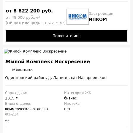
от 8 822 200 руб.
Застройщик
от 48 000 руб./м²
ИНКОМ
(Общая площадь: 186-215 м²)
Позвоните мне
Жилой Комплекс Воскресение
Мякинино
Одинцовский район, д. Лапино, с/п Назарьевское
Срок сдачи:
Категория ЖК
2015 г.
бизнес
Виды отделок
Ипотека
коммерческая отделка
нет
ФЗ-214
да