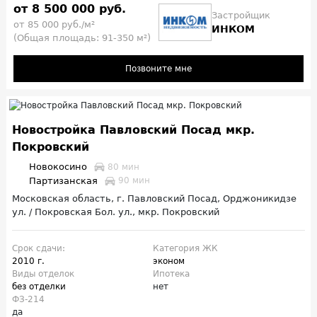
от 8 500 000 руб.
Застройщик
от 85 000 руб./м²
ИНКОМ
(Общая площадь: 91-350 м²)
Позвоните мне
Новостройка Павловский Посад мкр.
Покровский
Новокосино
80 мин
Партизанская
90 мин
Московская область, г. Павловский Посад, Орджоникидзе
ул. / Покровская Бол. ул., мкр. Покровский
Срок сдачи:
Категория ЖК
2010 г.
эконом
Виды отделок
Ипотека
без отделки
нет
ФЗ-214
да