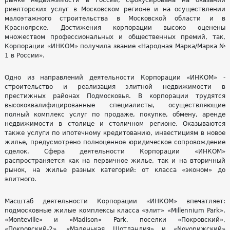
рынке недвижимости в России, сфокусирована на оказании
риелторских услуг в Московском регионе и на осуществлении
малоэтажного строительства в Московской области и в
Красноярске. Достижения корпорации высоко оценены
множеством профессиональных и общественных премий, так,
Корпорации «ИНКОМ» получила звание «Народная Марка/Марка №
1 в России».
Одно из направлений деятельности Корпорации «ИНКОМ» -
строительство и реализация элитной недвижимости в
престижных районах Подмосковья. В корпорации трудятся
высококвалифицированные специалисты, осуществляющие
полный комплекс услуг по продаже, покупке, обмену, аренде
недвижимости в столице и столичном регионе. Оказываются
также услуги по ипотечному кредитованию, инвестициям в новое
жилье, предусмотрено полноценное юридическое сопровождение
сделок. Сфера деятельности Корпорации «ИНКОМ»
распространяется как на первичное жилье, так и на вторичный
рынок, на жилье разных категорий: от класса «эконом» до
элитного.
Масштаб деятельности Корпорации «ИНКОМ» впечатляет:
подмосковные жилые комплексы класса «элит» «Millennium Park»,
«Monteville» и «Madison» Park, поселки «Покровский»,
«Покровский-2», «Маленькая Шотландия» и «Novoрижский»