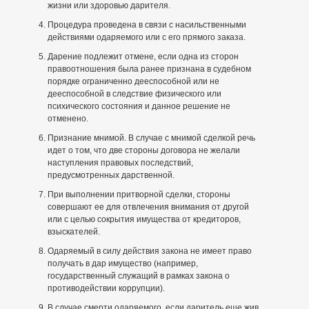
жизни или здоровью дарителя.
Процедура проведена в связи с насильственными
действиями одаряемого или с его прямого заказа.
Дарение подлежит отмене, если одна из сторон
правоотношения была ранее признана в судебном
порядке ограниченно дееспособной или не
дееспособной в следствие физического или
психического состояния и данное решение не
отменено.
Признание мнимой. В случае с мнимой сделкой речь
идет о том, что две стороны договора не желали
наступления правовых последствий,
предусмотренных дарственной.
При выполнении притворной сделки, стороны
совершают ее для отвлечения внимания от другой
или с целью сокрытия имущества от кредиторов,
взыскателей.
Одаряемый в силу действия закона не имеет право
получать в дар имущество (например,
государственный служащий в рамках закона о
противодействии коррупции).
В случае смерти одаряемого, если даритель еще жив