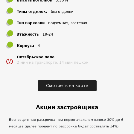
Высота потолков
3.30 м
амфитеатр для соседских праздников. Наши
ландшафтные архитекторы подбирают крупномерные
Типы отделок:
без отделки
деревья, кусты и цветы для оформления парка
специально для этого проекта. Часть растений будет
Тип парковки
подземная, гостевая
закуплена в Европе на крупнейших международных
Этажность
19-24
выставках и ландшафтных салонах.
Корпуса
4
Октябрьское поле
2 мин на транспорте, 14 мин пешком
Квартальная гостиная с амфитеатром для поэтических
вечеров, джазовых концертов под открытым небом и
настольных игр – в этом доме Вы найдете настоящих
Смотреть на карте
друзей и добрых соседей.
Акции застройщика
Беспроцентная рассрочка при первоначальном взносе 30% до 6
месяцев (далее процент по рассрочке будет составлять 14%)