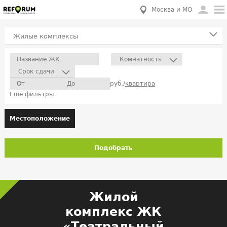
Москва и МО
Жилые комплексы
Комнатность
Срок сдачи
руб./
квартира
Ещё фильтры
Местоположение
Подобрать
Жилой
комплекс ЖК
«Театральный