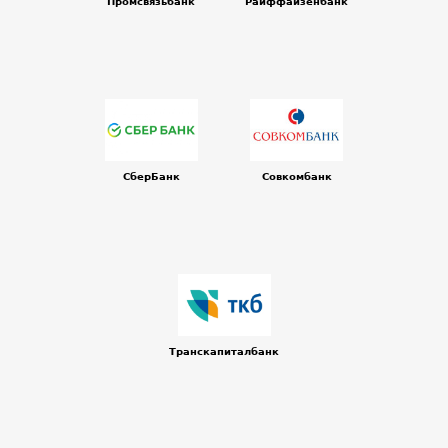
Промсвязьбанк
Райффайзенбанк
СберБанк
Совкомбанк
Транскапиталбанк