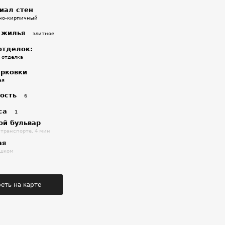
иал стен
но-кирпичный
 жилья
элитное
отделок:
 отделка
арковки
ая
ость
6
са
1
ой бульвар
 транспорте, 4 мин
ая
ешком
еть на карте