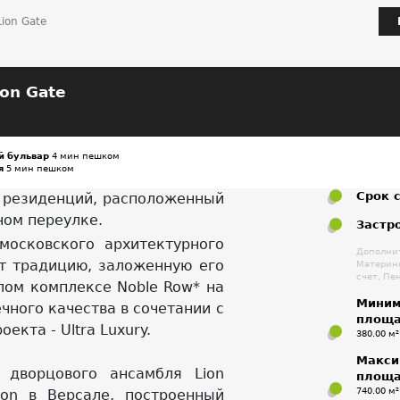
ion Gate
on Gate
й бульвар
4 мин пешком
я
5 мин пешком
Срок 
 резиденций, расположенный
ном переулке.
Застр
московского архитектурного
Дополнит
ет традицию, заложенную его
Материнс
счет, Пе
лом комплексе Noble Row* на
Миним
чного качества в сочетании с
площа
екта - Ultra Luxury.
380.00 м²
Макси
 дворцового ансамбля Lion
площа
740.00 м²
anon в Версале, построенный