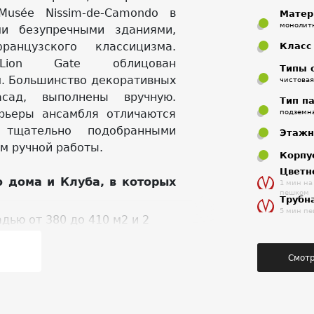
usée Nissim-de-Camondo в
Матер
монолит
и безупречными зданиями,
анцузского классицизма.
Класс
Lion Gate облицован
Типы 
. Большинство декоративных
чистовая
сад, выполнены вручную.
Тип п
рьеры ансамбля отличаются
подземн
, тщательно подобранными
Этажн
м ручной работы.
Корпу
Цветн
о дома и Клуба, в которых
1 мин на
пешком
Трубн
5 мин п
дью от 380 до 410 м2 и 2
Смотр
80 м2, имеющий собственный въезд
этаже
 м2