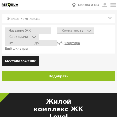
Москва и МО
Жилые комплексы
Комнатность
Срок сдачи
руб./
квартира
Ещё фильтры
Местоположение
Подобрать
Жилой
комплекс ЖК
Level