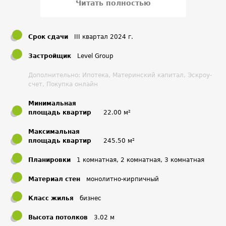
Читать полностью
На территории квартала будут построены три
детских сада и одна школа, а на первых
этажах откроются кафе, магазины, аптеки.
Срок сдачи
III квартал 2024 г.
Будет благоустроено 4,7 га территории –
Застройщик
Level Group
многоуровневый двор, плавно переходящий в
парк. Главной достопримечательностью двора
Дополнительно: Ипотека, Материнский капитал, Эскроу-
будет видовой мост протяженностью 268 м. В
счет, Покупка онлайн
проекте благоустройства предусмотрена
Минимальная
уникальная двухуровневая детская площадка.
площадь квартир
22.00 м²
Максимальная
площадь квартир
245.50 м²
Планировки
1 комнатная, 2 комнатная, 3 комнатная
Материал стен
монолитно-кирпичный
Класс жилья
бизнес
Высота потолков
3.02 м