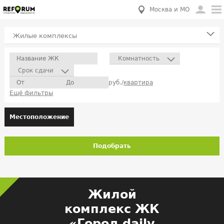
Москва и МО
Жилые комплексы
Комнатность
Срок сдачи
руб./
квартира
Ещё фильтры
Местоположение
Подобрать
Жилой
комплекс ЖК
«Город daily