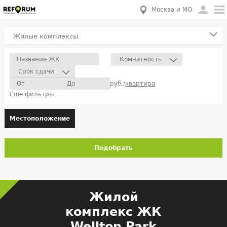
Москва и МО
Жилые комплексы
Комнатность
Срок сдачи
руб./
квартира
Ещё фильтры
Местоположение
Подобрать
Жилой
комплекс ЖК
Wellton Park