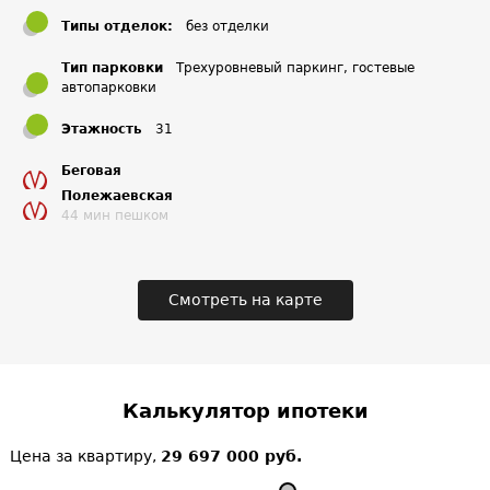
– Хорошевское и Звенигородское скоростные дороги.
Типы отделок:
без отделки
Ближайшая станция – «Полежаевская» – в 15 минутах
Тип парковки
Трехуровневый паркинг, гостевые
езды, но уже к концу 2015 года совсем рядом откроют
автопарковки
станцию «Хорошевскую».
Этажность
31
Окружающая
Беговая
инфраструктура
Полежаевская
44 мин пешком
Собственная инфраструктура ЖК «Карамышевский Бриз»
включает в себя практически все необходимое для
комфортной жизни. Здесь планируется также
Смотреть на карте
строительство детского сада.
Калькулятор ипотеки
Цена за квартиру,
29 697 000 руб.