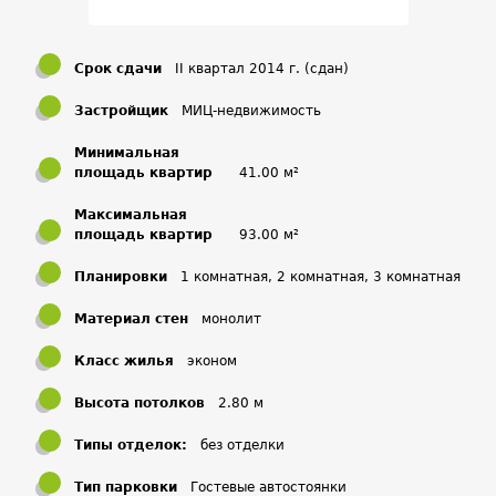
Инфраструктура
Застройщик предполагает благоустроить всю
Срок сдачи
II квартал 2014 г. (сдан)
прилегающую территорию. Проект предусматривает
Застройщик
МИЦ-недвижимость
игровые детские комплексы с малыми архитектурными
формами, парковки для автомобилей, спортивные зоны, а
Минимальная
также необходимое озеленение на всей территории.
площадь квартир
41.00 м²
В самом поселке полностью развита инфраструктура для
Максимальная
площадь квартир
93.00 м²
комфортного проживания. Действуют школа, детские
сады, больница и поликлиника, а также гипермаркеты.
Планировки
1 комнатная, 2 комнатная, 3 комнатная
Транспортная доступность
Материал стен
монолит
Класс жилья
эконом
Транспортная доступность обеспечивается Минским и
Киевским шоссе, между которыми располагается ЖК
Высота потолков
2.80 м
Кокошкино в Новой Москве. В шаговой доступности от
жилого комплекса расположена железнодорожная
Типы отделок:
без отделки
станция с одноименным названием. Вся информация
Тип парковки
Гостевые автостоянки