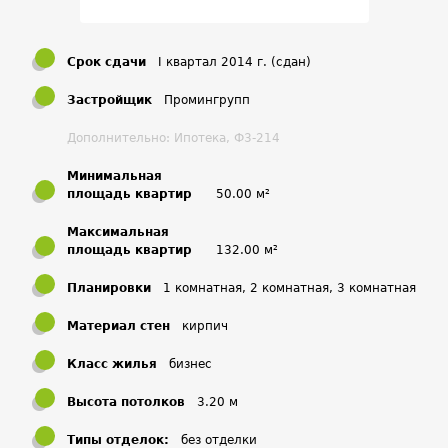
Окружающая инфраструктура
Район благополучный с развитой инфраструктурой. Здесь
Срок сдачи
I квартал 2014 г. (сдан)
большое количество социально значимых объектов для
жизни человека. Это: медицинские учреждения,
Застройщик
Промингрупп
образовательные, спортивные и пр. Большим плюсом
Дополнительно: Ипотека, Ф3-214
является отсутствие по близости предприятий.
«Бабушкинский парк» в нескольких минутах ходьбы.
Минимальная
площадь квартир
50.00 м²
Выводы, аналитика
Максимальная
площадь квартир
132.00 м²
Цены относительно других комплексов того же уровня
вполне достойные.
Планировки
1 комнатная, 2 комнатная, 3 комнатная
Комплекс создавался для сотрудников Федеральной
Материал стен
кирпич
службы охраны РФ по программе обеспечения жильем.
Класс жилья
бизнес
Высота потолков
3.20 м
Типы отделок:
без отделки