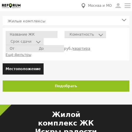
Москва и МО
Жилые комплексы
Комнатность
Срок сдачи
руб./
квартира
Ещё фильтры
Местоположение
Подобрать
Жилой
комплекс ЖК
Искры радости