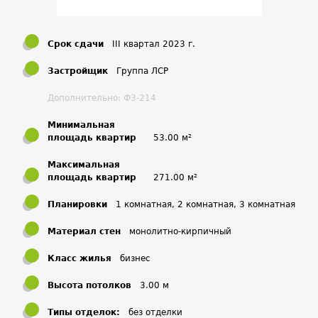
пятикомнатные до 271кв/м. В каждой квартире
запланированы гардеробные комнаты. Потолки до трех
метров.
Срок сдачи
III квартал 2023 г.
Расположение ЖК
Застройщик
Группа ЛСР
Дополнительно: Ф3-214
ЖК «Донской Олимп» расположился в Южном ЮАО
Москвы. В Даниловском районе, на улице Серпуховский
Минимальная
вал. Этот комплекс отличается хорошим расположением,
площадь квартир
53.00 м²
так как до станций метро «Шаболовская» и «Тульская»
Максимальная
пару минут неспешной ходьбы. На расстоянии 1,5 км
площадь квартир
271.00 м²
выезд на Ленинский проспект и ТТК.
Планировки
1 комнатная, 2 комнатная, 3 комнатная
Окружающая
Материал стен
монолитно-кирпичный
инфраструктура
Класс жилья
бизнес
Предусмотрена вся внутренняя инфраструктура. Офисы,
магазины, спорт клуб, медицинский центр. Рядом с
Высота потолков
3.00 м
«Донским Олимпом» находятся школы, кинотеатр, рынок,
Типы отделок:
без отделки