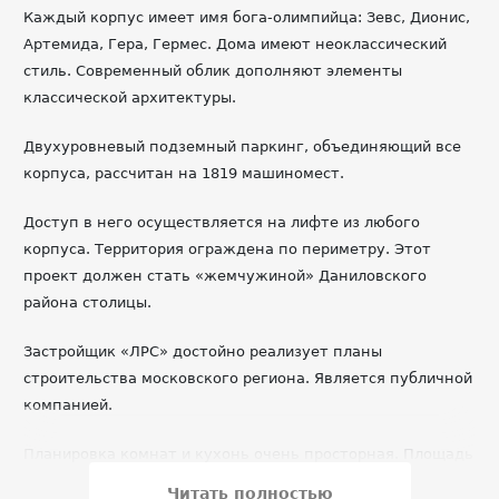
Каждый корпус имеет имя бога-олимпийца: Зевс, Дионис,
Артемида, Гера, Гермес. Дома имеют неоклассический
стиль. Современный облик дополняют элементы
классической архитектуры.
Двухуровневый подземный паркинг, объединяющий все
корпуса, рассчитан на 1819 машиномест.
Доступ в него осуществляется на лифте из любого
корпуса. Территория ограждена по периметру. Этот
проект должен стать «жемчужиной» Даниловского
района столицы.
Застройщик «ЛРС» достойно реализует планы
строительства московского региона. Является публичной
компанией.
Планировка комнат и кухонь очень просторная. Площадь
однокомнатных квартир начинается от 53 кв/м, а
Читать полностью