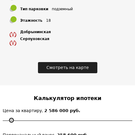
ТЦ, спортивная школа и др. учреждения.
Тип парковки
подземный
Выводы, аналитика
Этажность
18
Цены соответствуют прекрасному качеству.
Добрынинская
Серпуховская
Для очень обеспеченного уровня населения.
Мы рекомендуем это жилье для самых требовательных
клиентов, для тех, кто хочет быть обеспеченным
высоким уровнем надежности, комфорта и безопасности.
Смотреть на карте
Калькулятор ипотеки
Цена за квартиру,
2 586 000 руб.