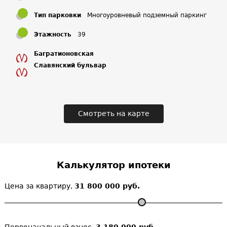
инфраструктурой расположенных по соседству
Тип парковки
Многоуровневый подземный паркинг
«Воробьёвых гор». К слову, их возводил этот же
Этажность
39
застройщик. Кому-то это покажется неудобным и можно
подумать, что инфраструктура соседнего комплекса не
Багратионовская
выдержит наплыва посетителей, однако этот факт учтен
Славянский бульвар
при проектировании. В районе массива располагаются
крупные высшие учебные заведения, так что это будет
подспорьем, если в семье есть студент.
Смотреть на карте
Калькулятор ипотеки
Цена за квартиру,
31 800 000 руб.