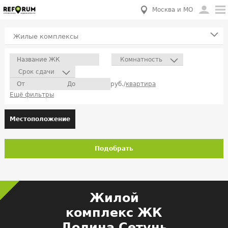
Москва и МО
Жилые комплексы
Комнатность
Срок сдачи
руб./
квартира
Ещё фильтры
Местоположение
Подобрать
Жилой
комплекс ЖК
Долина Сетунь