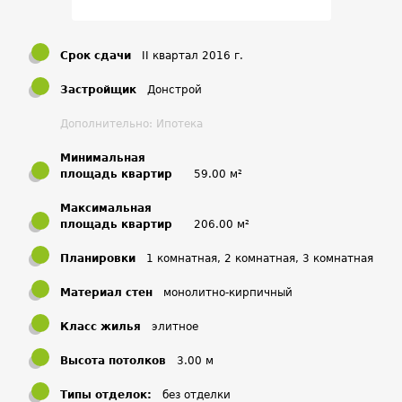
Мосфильмовской и Минской улиц. Район расположения
отличается своей престижностью. Эта одна из самых
стильных новостроек.
Срок сдачи
II квартал 2016 г.
Окружающая
Застройщик
Донстрой
инфраструктура
Дополнительно: Ипотека
Район размещения жилого массива «Долина Сетунь»
Минимальная
отличается низкой плотностью застройки. Все здания
площадь квартир
59.00 м²
выстроены в едином стиле, в основном – это элитное
Максимальная
жилье. Рядом находятся несколько шоссе и набережная
площадь квартир
206.00 м²
реки. Будущие жильцы воспользуются инфраструктурой
Планировки
1 комнатная, 2 комнатная, 3 комнатная
«Воробьевых гор». В дальнейшем из окон здания будут
открываться живописные виды, ведь рядом расположена
Материал стен
монолитно-кирпичный
парковая зона и ее не планируется застраивать.
Класс жилья
элитное
Выводы, аналитика
Высота потолков
3.00 м
Жилье имеет яркую бизнес направленность. Будущим
Типы отделок:
без отделки
жителям предлагается воспользоваться имеющейся