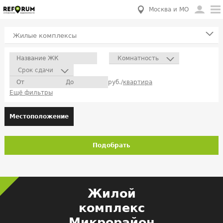
Москва и МО
Жилые комплексы
Комнатность
Срок сдачи
руб./
квартира
Ещё фильтры
Местоположение
Подобрать
Жилой
комплекс
Микрорайон