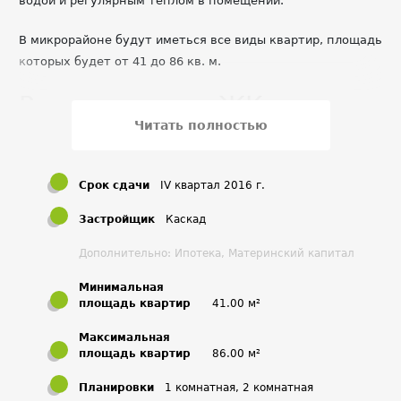
водой и регулярным теплом в помещении.
В микрорайоне будут иметься все виды квартир, площадь
которых будет от 41 до 86 кв. м.
Расположение ЖК
Читать полностью
Не так далеко от нового района располагается
Волоколамское шоссе. Преодолев расстояние в 40 км. вы
сможете добраться до МКАД.
Срок сдачи
IV квартал 2016 г.
Окружающая
Застройщик
Каскад
инфраструктура
Дополнительно: Ипотека, Материнский капитал
Предполагается постройка немалой автостоянки для
Минимальная
площадь квартир
41.00 м²
владельцев автомобилей. Также в микрорайоне будет
построен детский сад, школа и продуктовые магазины.
Максимальная
Придомовые территории будут полностью озеленены, а
площадь квартир
86.00 м²
пешеходные дорожки покроют асфальтом.
Планировки
1 комнатная, 2 комнатная