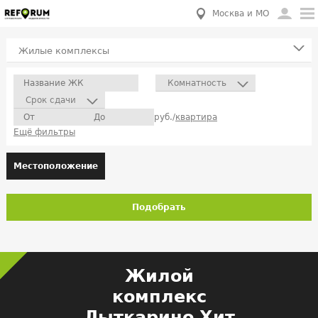
Москва и МО
Жилые комплексы
Комнатность
Срок сдачи
руб./
квартира
Ещё фильтры
Местоположение
Подобрать
Жилой
комплекс
Лыткарино Хит