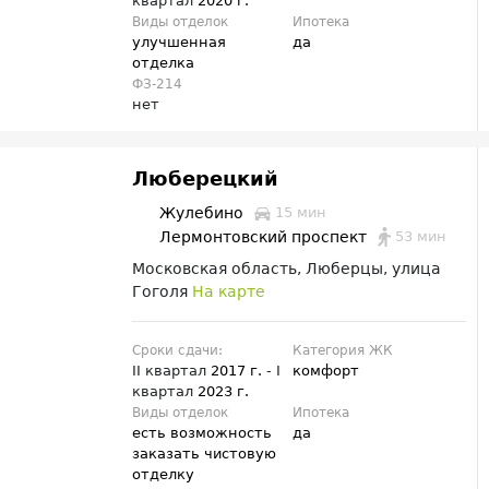
квартал
2020 г.
Виды отделок
Ипотека
улучшенная
да
отделка
ФЗ-214
нет
Люберецкий
Жулебино
15 мин
53 мин
Лермонтовский проспект
Московская область, Люберцы, улица
Гоголя
На карте
Сроки сдачи:
Категория ЖК
II квартал
2017 г.
- I
комфорт
квартал
2023 г.
Виды отделок
Ипотека
есть возможность
да
заказать чистовую
отделку