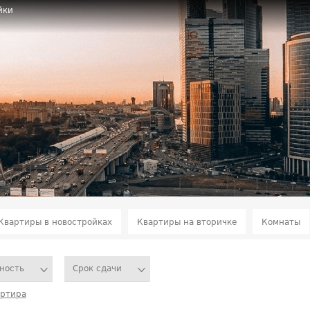
йки
Квартиры в новостройках
Квартиры на вторичке
Комнаты
ность
Срок сдачи
артира