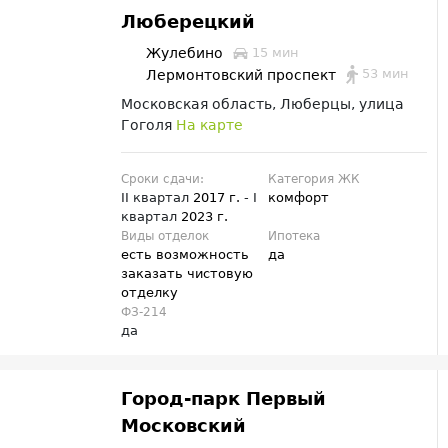
Люберецкий
Жулебино
15 мин
53 мин
Лермонтовский проспект
Московская область, Люберцы, улица
Гоголя
На карте
Сроки сдачи:
Категория ЖК
II квартал
2017 г.
- I
комфорт
квартал
2023 г.
Виды отделок
Ипотека
есть возможность
да
заказать чистовую
отделку
ФЗ-214
да
Город-парк Первый
Московский