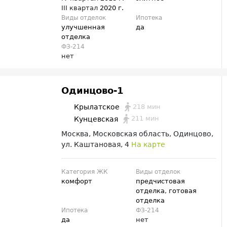
III квартал
2020 г.
Виды отделок
Ипотека
улучшенная
да
отделка
ФЗ-214
нет
Одинцово-1
218 мин
Крылатское
211 мин
Кунцевская
Москва, Московская область, Одинцово,
ул. Каштановая, 4
На карте
Категория ЖК
Виды отделок
комфорт
предчистовая
отделка
,
готовая
отделка
Ипотека
ФЗ-214
да
нет