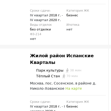
Сроки сдачи:
Категория ЖК
IV квартал
2018 г.
-
бизнес
IV квартал
2020 г.
Виды отделок
Ипотека
без отделки
нет
ФЗ-214
нет
Жилой район Испанские
Кварталы
38 мин
Парк культуры
70 мин
Тёплый Стан
Москва, пос. Сосенское, в районе д.
Николо-Хованское
На карте
Сроки сдачи:
Категория ЖК
IV квартал
2018 г.
- I
бизнес