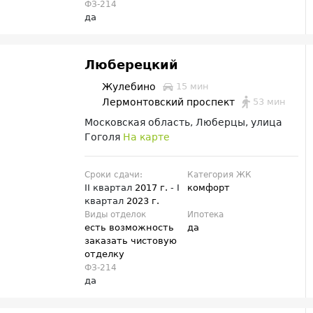
ФЗ-214
да
Люберецкий
Жулебино
15 мин
53 мин
Лермонтовский проспект
Московская область, Люберцы, улица
Гоголя
На карте
Сроки сдачи:
Категория ЖК
II квартал
2017 г.
- I
комфорт
квартал
2023 г.
Виды отделок
Ипотека
есть возможность
да
заказать чистовую
отделку
ФЗ-214
да