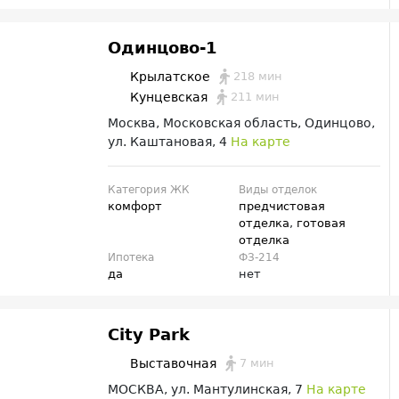
Одинцово-1
218 мин
Крылатское
211 мин
Кунцевская
Москва, Московская область, Одинцово,
ул. Каштановая, 4
На карте
Категория ЖК
Виды отделок
комфорт
предчистовая
отделка
,
готовая
отделка
Ипотека
ФЗ-214
да
нет
City Park
7 мин
Выставочная
МОСКВА, ул. Мантулинская, 7
На карте