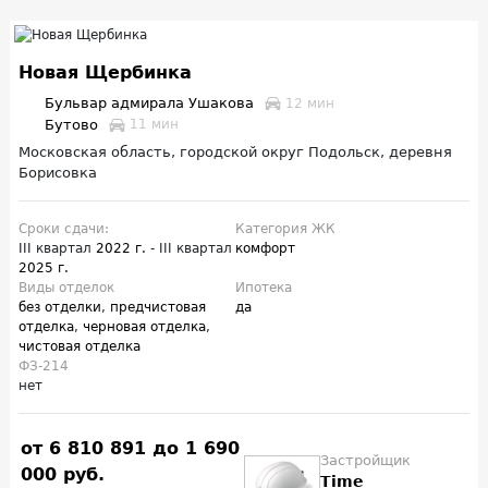
Новая Щербинка
Бульвар адмирала Ушакова
12 мин
Бутово
11 мин
Московская область, городской округ Подольск, деревня
Борисовка
Сроки сдачи:
Категория ЖК
III квартал
2022 г.
- III квартал
комфорт
2025 г.
Виды отделок
Ипотека
без отделки
,
предчистовая
да
отделка
,
черновая отделка
,
чистовая отделка
ФЗ-214
нет
от 6 810 891 до 1 690
Застройщик
000 руб.
Time