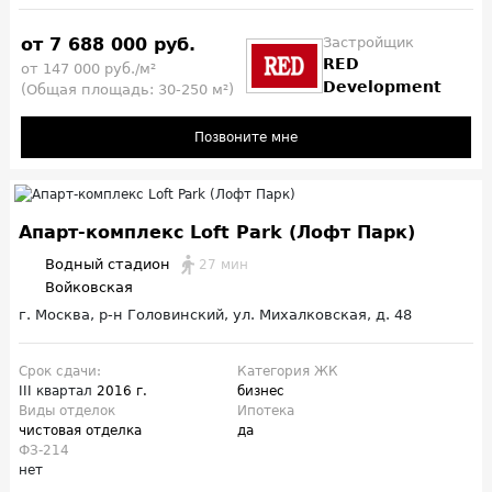
от 7 688 000 руб.
Застройщик
RED
от 147 000 руб./м²
Development
(Общая площадь: 30-250 м²)
Позвоните мне
Апарт-комплекс Loft Park (Лофт Парк)
Водный стадион
27 мин
Войковская
г. Москва, р-н Головинский, ул. Михалковская, д. 48
Срок сдачи:
Категория ЖК
III квартал
2016 г.
бизнес
Виды отделок
Ипотека
чистовая отделка
да
ФЗ-214
нет