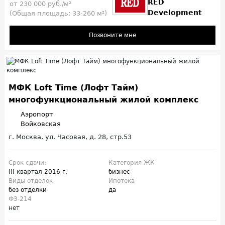
RED
от 230 000 руб./м²
Development
(Общая площадь: 33-260 м²)
Позвоните мне
МФК Loft Time (Лофт Тайм)
многофункциональный жилой комплекс
Аэропорт
Войковская
г. Москва, ул. Часовая, д. 28, стр.53
Срок сдачи:
Категория ЖК
III квартал
2016 г.
бизнес
Виды отделок
Ипотека
без отделки
да
ФЗ-214
нет