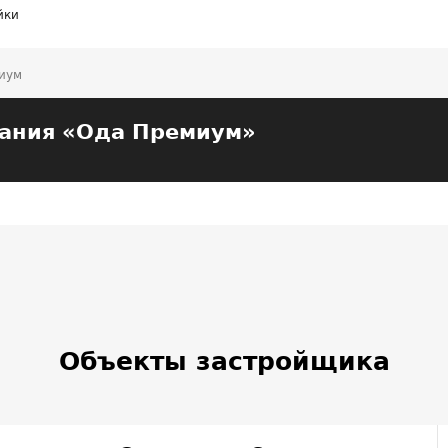
йки
иум
пания «Ода Премиум»
Объекты застройщика