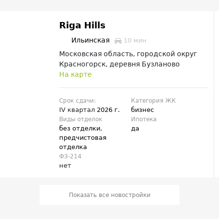
Riga Hills
Ильинская
10 мин
Московская область, городской округ
Красногорск, деревня Бузланово
На карте
Срок сдачи:
Категория ЖК
IV квартал
2026 г.
бизнес
Виды отделок
Ипотека
без отделки
,
да
предчистовая
отделка
ФЗ-214
нет
Показать все новостройки