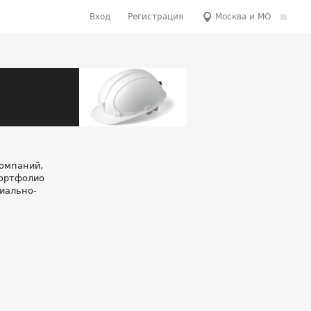
Вход
Регистрация
Москва и МО
компаний,
портфолио
иально-