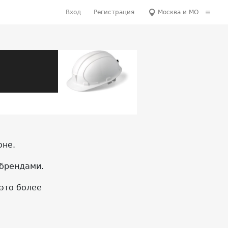
Вход
Регистрация
Москва и МО
оне.
 брендами.
это более