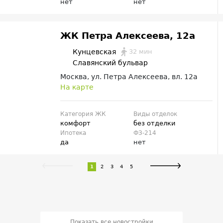
нет
нет
ЖК Петра Алексеева, 12а
32 мин
Кунцевская
Славянский бульвар
Москва, ул. Петра Алексеева, вл. 12а
На карте
Категория ЖК
Виды отделок
комфорт
без отделки
Ипотека
ФЗ-214
да
нет
1
2
3
4
5
Показать все новостройки