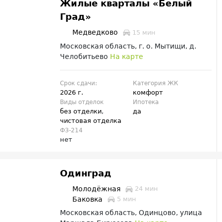
Жилые кварталы «Белый
Град»
Медведково
15 мин
Московская область, г. о. Мытищи, д.
Челобитьево
На карте
Срок сдачи:
Категория ЖК
2026 г.
комфорт
Виды отделок
Ипотека
без отделки
,
да
чистовая отделка
ФЗ-214
нет
Одинград
Молодёжная
24 мин
Баковка
5 мин
Московская область, Одинцово, улица