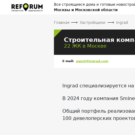
Все строящиеся дома и готовые новостро
Москвы и Московской области
Главная
Застройщики
Ingrad
Строительная комп
22 ЖК в Москве
E-mail:
agent@Ingrad.com
Ingrad специализируется на
В 2024 году компания Smine
Общий портфель реализован
100 девелоперских проекто