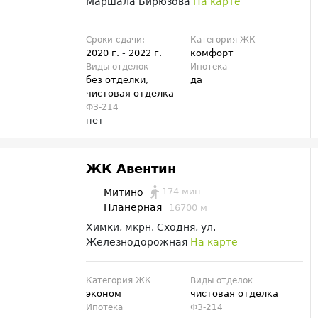
Маршала Бирюзова
На карте
Сроки сдачи:
Категория ЖК
2020 г.
-
2022 г.
комфорт
Виды отделок
Ипотека
без отделки
,
да
чистовая отделка
ФЗ-214
нет
ЖК Авентин
174 мин
Митино
Планерная
16700 м
Химки, мкрн. Сходня, ул.
Железнодорожная
На карте
Категория ЖК
Виды отделок
эконом
чистовая отделка
Ипотека
ФЗ-214