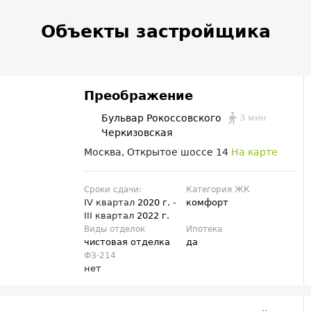
Объекты застройщика
Преображение
3 мин
Бульвар Рокоссовского
Черкизовская
Москва, Открытое шоссе 14
На карте
Сроки сдачи:
Категория ЖК
IV квартал
2020 г.
-
комфорт
III квартал
2022 г.
Виды отделок
Ипотека
чистовая отделка
да
ФЗ-214
нет