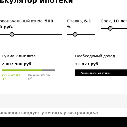
ькулятор ипотеки
рвоначальный взнос,
500
Ставка,
6.1
Срок,
10 ле
0 руб.
%
Сумма к выплате
Необходимый доход
2 007 480 руб.
41 823 руб.
Узнать реальные ставки
Долг 1 500 000
Проценты 507 480
руб.
руб.
ъявления следует уточнять у застройщика