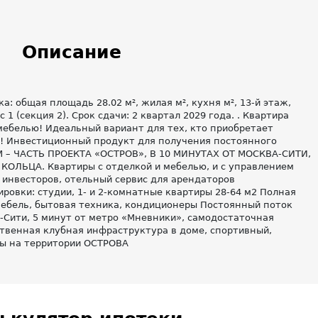
Описание
: общая площадь 28.02 м², жилая м², кухня м², 13-й этаж,
 1 (секция 2). Срок сдачи: 2 квартал 2029 года. . Квартира
мебелью! Идеальный вариант для тех, кто приобретает
! Инвестиционный продукт для получения постоянного
 – ЧАСТЬ ПРОЕКТА «ОСТРОВ», В 10 МИНУТАХ ОТ МОСКВА-СИТИ,
ОЛЬЦА. Квартиры с отделкой и мебелью, и с управлением
 инвесторов, отельный сервис для арендаторов
ровки: студии, 1- и 2-комнатные квартиры 28-64 м2 Полная
мебель, бытовая техника, кондиционеры Постоянный поток
-Сити, 5 минут от метро «Мневники», самодостаточная
ственная клубная инфраструктура в доме, спортивный,
ры на территории ОСТРОВА