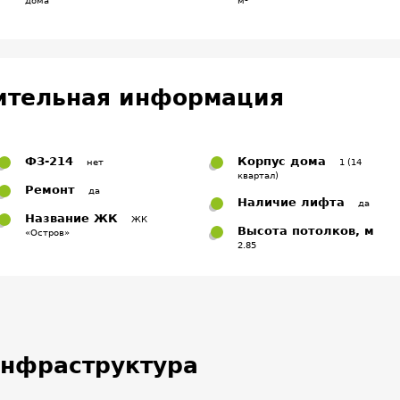
дома
м²
ительная информация
ФЗ-214
Корпус дома
нет
1 (14
квартал)
Ремонт
да
Наличие лифта
да
Название ЖК
ЖК
Высота потолков, м
«Остров»
2.85
нфраструктура