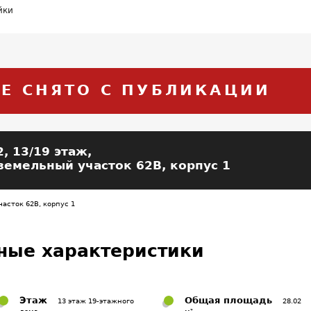
йки
Е СНЯТО С ПУБЛИКАЦИИ
2, 13/19 этаж,
земельный участок 62В, корпус 1
асток 62В, корпус 1
ные характеристики
Этаж
Общая площадь
13 этаж 19-этажного
28.02