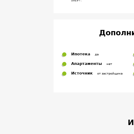
2029 г.
Дополн
Ипотека
да
Апартаменты
нет
Источник
от застройщика
И