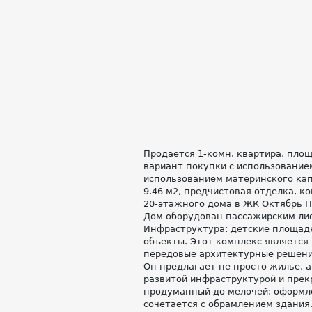
Продается 1-комн. квартира, пло
вариант покупки с использованием
использованием материнского кап
9.46 м2, предчистовая отделка, к
20-этажного дома в ЖК Октябрь Пар
Дом оборудован пассажирским лиф
Инфраструктура: детские площадк
объекты. Этот комплекс является
передовые архитектурные решени
Он предлагает не просто жильё, а
развитой инфраструктурой и прек
продуманный до мелочей: оформл
сочетается с обрамлением здания