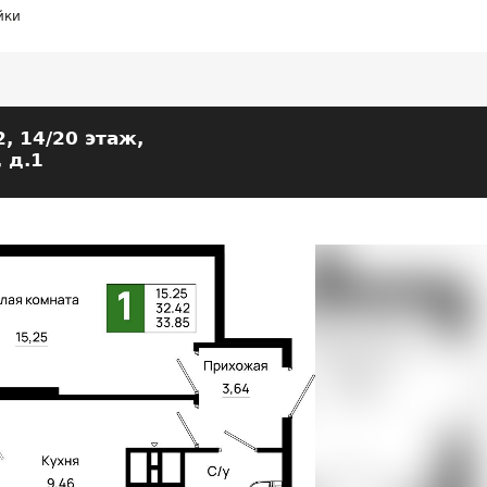
йки
2, 14/20 этаж,
 д.1