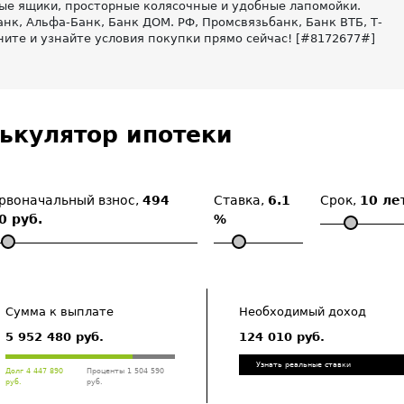
ые ящики, просторные колясочные и удобные лапомойки.
к, Альфа-Банк, Банк ДОМ. РФ, Промсвязьбанк, Банк ВТБ, Т-
ните и узнайте условия покупки прямо сейчас! [#8172677#]
ькулятор ипотеки
рвоначальный взнос,
494
Ставка,
6.1
Срок,
10 ле
0 руб.
%
Сумма к выплате
Необходимый доход
5 952 480 руб.
124 010 руб.
Узнать реальные ставки
Долг 4 447 890
Проценты 1 504 590
руб.
руб.