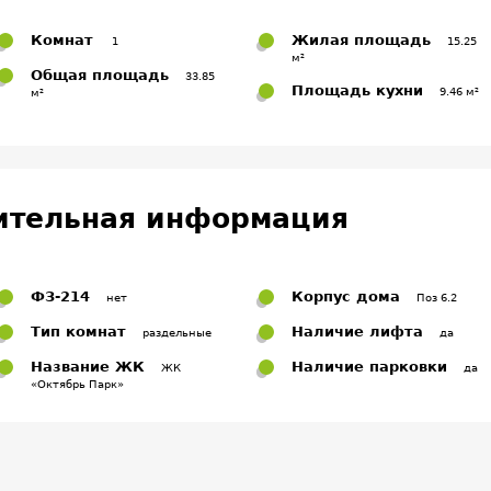
Комнат
Жилая площадь
1
15.25
м²
Общая площадь
33.85
Площадь кухни
9.46 м²
м²
ительная информация
ФЗ-214
Корпус дома
нет
Поз 6.2
Тип комнат
Наличие лифта
раздельные
да
Название ЖК
Наличие парковки
ЖК
да
«Октябрь Парк»