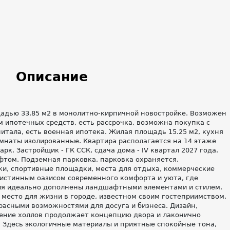
Описание
щадью 33.85 м2 в монолитно-кирпичной новостройке. Возможен
 ипотечных средств, есть рассрочка, возможна покупка с
итала, есть военная ипотека. Жилая площадь 15.25 м2, кухня
омнаты изолированные. Квартира располагается на 14 этаже
к. Застройщик - ГК ССК, сдача дома - IV квартал 2027 года.
том. Подземная парковка, парковка охраняется.
и, спортивные площадки, места для отдыха, коммерческие
 истинным оазисом современного комфорта и уюта, где
я идеально дополнены ландшафтными элементами и стилем.
 место для жизни в городе, известном своим гостеприимством,
расными возможностями для досуга и бизнеса. Дизайн,
ение холлов продолжает концепцию двора и лаконично
. Здесь экологичные материалы и приятные спокойные тона,