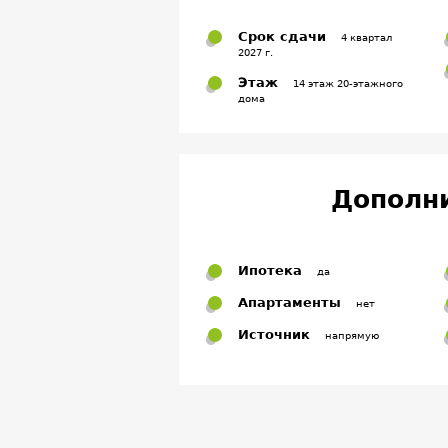
Срок сдачи
4 квартал
2027 г.
Этаж
14 этаж 20-этажного
дома
Дополн
Ипотека
да
Апартаменты
нет
Источник
напрямую