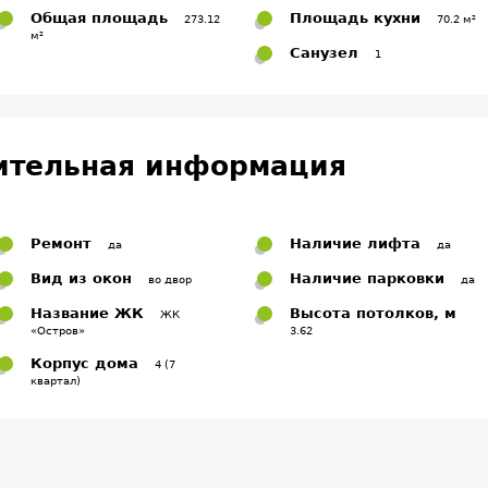
Общая площадь
Площадь кухни
273.12
70.2 м²
м²
Санузел
1
ительная информация
Ремонт
Наличие лифта
да
да
Вид из окон
Наличие парковки
во двор
да
Название ЖК
Высота потолков, м
ЖК
«Остров»
3.62
Корпус дома
4 (7
квартал)