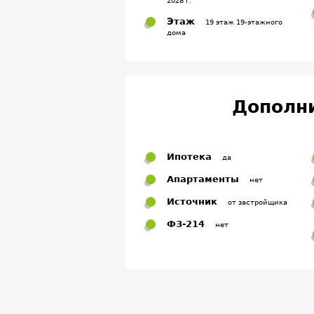
2028 г.
Этаж
19 этаж 19-этажного
дома
Дополн
Ипотека
да
Апартаменты
нет
Источник
от застройщика
ФЗ-214
нет