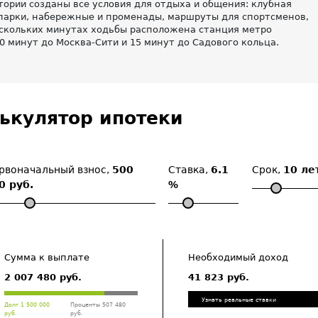
тории созданы все условия для отдыха и общения: клубная
парки, набережные и променады, маршруты для спортсменов,
ескольких минутах ходьбы расположена станция метро
10 минут до Москва-Сити и 15 минут до Садового кольца.
ькулятор ипотеки
рвоначальный взнос,
500
Ставка,
6.1
Срок,
10 ле
0 руб.
%
Сумма к выплате
Необходимый доход
2 007 480 руб.
41 823 руб.
Узнать реальные ставки
Долг 1 500 000
Проценты 507 480
руб.
руб.