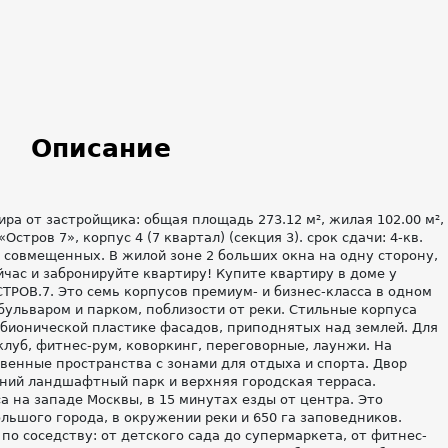
Описание
а от застройщика: общая площадь 273.12 м², жилая 102.00 м²,
«Остров 7», корпус 4 (7 квартал) (секция 3). срок сдачи: 4-кв.
 3 совмещенных. В жилой зоне 2 больших окна на одну сторону,
час и забронируйте квартиру! Купите квартиру в доме у
ТРОВ.7. Это семь корпусов премиум- и бизнес-класса в одном
бульваром и парком, поблизости от реки. Стильные корпуса
бионической пластике фасадов, приподнятых над землей. Для
луб, фитнес-рум, коворкинг, переговорные, лаунжи. На
енные пространства с зонами для отдыха и спорта. Двор
ний ландшафтный парк и верхняя городская терраса.
а на западе Москвы, в 15 минутах езды от центра. Это
льшого города, в окружении реки и 650 га заповедников.
по соседству: от детского сада до супермаркета, от фитнес-