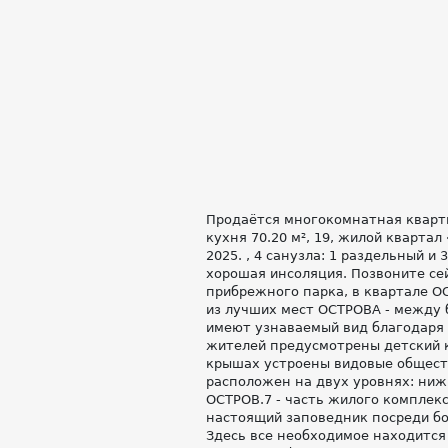
Продаётся многокомнатная квартир
кухня 70.20 м², 19, жилой квартал 
2025. , 4 санузла: 1 раздельный и
хорошая инсоляция. Позвоните сей
прибрежного парка, в квартале ОС
из лучших мест ОСТРОВА - между 
имеют узнаваемый вид благодаря 
жителей предусмотрены детский к
крышах устроены видовые обществ
расположен на двух уровнях: ниж
ОСТРОВ.7 - часть жилого комплекс
настоящий заповедник посреди бо
Здесь все необходимое находится 