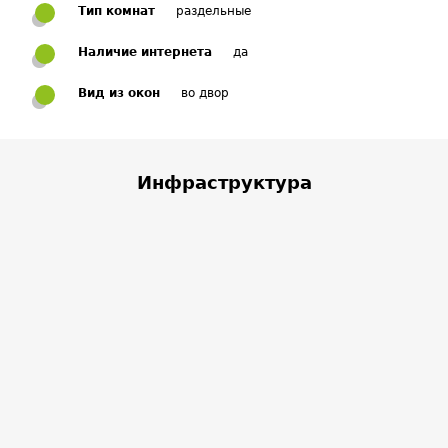
Тип комнат
раздельные
Наличие интернета
да
Вид из окон
во двор
Инфраструктура