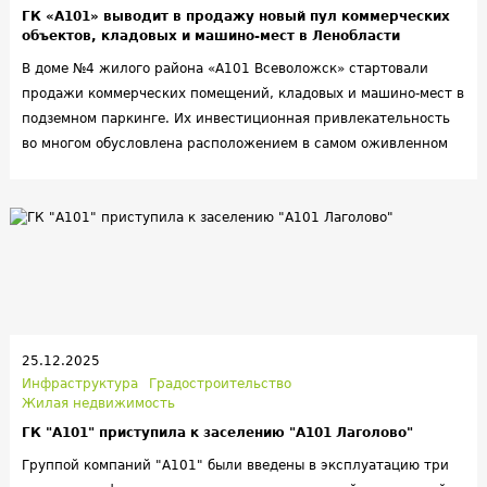
ГК «А101» выводит в продажу новый пул коммерческих
объектов, кладовых и машино-мест в Ленобласти
В доме №4 жилого района «А101 Всеволожск» стартовали
продажи коммерческих помещений, кладовых и машино-мест в
подземном паркинге. Их инвестиционная привлекательность
во многом обусловлена расположением в самом оживленном
месте района — по соседству с первым в городе
гастрокластером.
25.12.2025
Инфраструктура
Градостроительство
Жилая недвижимость
ГК "А101" приступила к заселению "А101 Лаголово"
Группой компаний "А101" были введены в эксплуатацию три